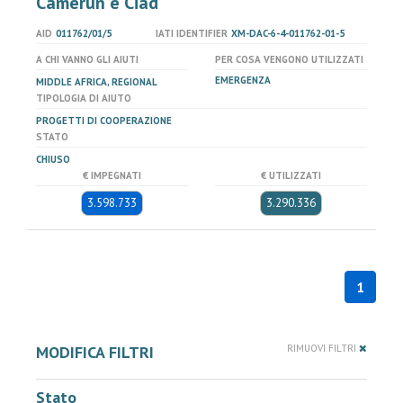
Camerun e Ciad
AID
011762/01/5
IATI IDENTIFIER
XM-DAC-6-4-011762-01-5
A CHI VANNO GLI AIUTI
PER COSA VENGONO UTILIZZATI
EMERGENZA
MIDDLE AFRICA, REGIONAL
TIPOLOGIA DI AIUTO
PROGETTI DI COOPERAZIONE
STATO
CHIUSO
€ IMPEGNATI
€ UTILIZZATI
3.598.733
3.290.336
1
MODIFICA FILTRI
RIMUOVI FILTRI
Stato