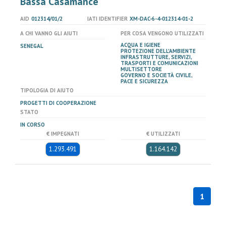
Bassa Casamance
AID
012314/01/2
IATI IDENTIFIER
XM-DAC-6-4-012314-01-2
A CHI VANNO GLI AIUTI
PER COSA VENGONO UTILIZZATI
ACQUA E IGIENE
SENEGAL
PROTEZIONE DELL'AMBIENTE
INFRASTRUTTURE, SERVIZI,
TRASPORTI E COMUNICAZIONI
MULTISETTORE
GOVERNO E SOCIETÀ CIVILE,
PACE E SICUREZZA
TIPOLOGIA DI AIUTO
PROGETTI DI COOPERAZIONE
STATO
IN CORSO
€ IMPEGNATI
€ UTILIZZATI
1.293.491
1.164.142
1