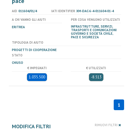
pace
AID
011604/01/4
IATI IDENTIFIER
XM-DAC-6-4-011604-01-4
A CHI VANNO GLI AIUTI
PER COSA VENGONO UTILIZZATI
INFRASTRUTTURE, SERVIZI,
ERITREA
TRASPORTI E COMUNICAZIONI
GOVERNO E SOCIETÀ CIVILE,
PACE E SICUREZZA
TIPOLOGIA DI AIUTO
PROGETTI DI COOPERAZIONE
STATO
CHIUSO
€ IMPEGNATI
€ UTILIZZATI
1.035.500
-8.513
1
MODIFICA FILTRI
RIMUOVI FILTRI