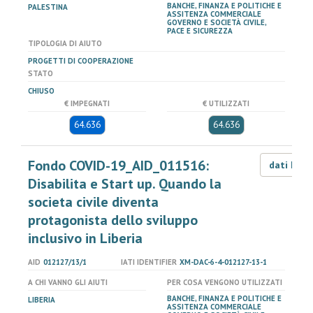
BANCHE, FINANZA E POLITICHE E
PALESTINA
ASSITENZA COMMERCIALE
GOVERNO E SOCIETÀ CIVILE,
PACE E SICUREZZA
TIPOLOGIA DI AIUTO
PROGETTI DI COOPERAZIONE
STATO
CHIUSO
€ IMPEGNATI
€ UTILIZZATI
64.636
64.636
Fondo COVID-19_AID_011516:
dati LOD
Disabilita e Start up. Quando la
societa civile diventa
protagonista dello sviluppo
inclusivo in Liberia
AID
012127/13/1
IATI IDENTIFIER
XM-DAC-6-4-012127-13-1
A CHI VANNO GLI AIUTI
PER COSA VENGONO UTILIZZATI
BANCHE, FINANZA E POLITICHE E
LIBERIA
ASSITENZA COMMERCIALE