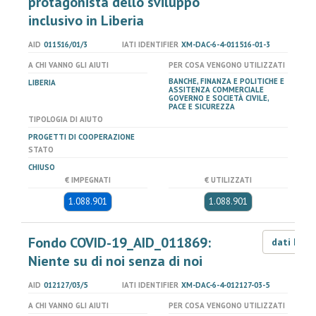
protagonista dello sviluppo
inclusivo in Liberia
AID
011516/01/3
IATI IDENTIFIER
XM-DAC-6-4-011516-01-3
A CHI VANNO GLI AIUTI
PER COSA VENGONO UTILIZZATI
BANCHE, FINANZA E POLITICHE E
LIBERIA
ASSITENZA COMMERCIALE
GOVERNO E SOCIETÀ CIVILE,
PACE E SICUREZZA
TIPOLOGIA DI AIUTO
PROGETTI DI COOPERAZIONE
STATO
CHIUSO
€ IMPEGNATI
€ UTILIZZATI
1.088.901
1.088.901
Fondo COVID-19_AID_011869:
dati LOD
Niente su di noi senza di noi
AID
012127/03/5
IATI IDENTIFIER
XM-DAC-6-4-012127-03-5
A CHI VANNO GLI AIUTI
PER COSA VENGONO UTILIZZATI