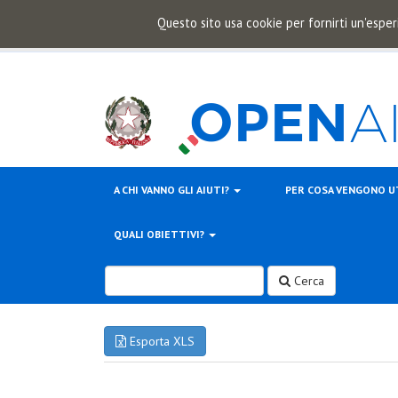
Questo sito usa cookie per fornirti un'esper
A CHI VANNO GLI AIUTI?
PER COSA VENGONO U
QUALI OBIETTIVI?
Cerca
Esporta XLS