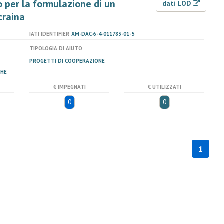
o per la formulazione di un
dati LOD
craina
IATI IDENTIFIER
XM-DAC-6-4-011783-01-5
TIPOLOGIA DI AIUTO
PROGETTI DI COOPERAZIONE
CHE
€ IMPEGNATI
€ UTILIZZATI
0
0
1