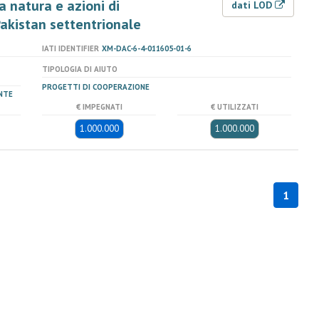
a natura e azioni di
dati LOD
Pakistan settentrionale
IATI IDENTIFIER
XM-DAC-6-4-011605-01-6
TIPOLOGIA DI AIUTO
PROGETTI DI COOPERAZIONE
NTE
€ IMPEGNATI
€ UTILIZZATI
1.000.000
1.000.000
1