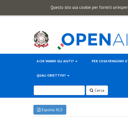
Questo sito usa cookie per fornirti un'esper
A CHI VANNO GLI AIUTI?
PER COSA VENGONO U
QUALI OBIETTIVI?
Cerca
Esporta XLS