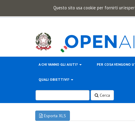
Questo sito usa cookie per fornirti un'esper
A CHI VANNO GLI AIUTI?
PER COSA VENGONO U
QUALI OBIETTIVI?
Cerca
Esporta XLS