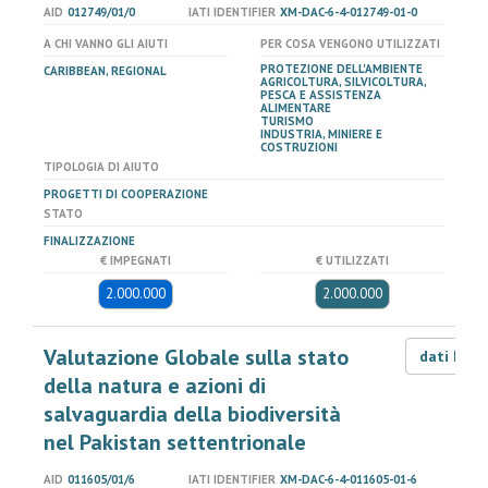
AID
012749/01/0
IATI IDENTIFIER
XM-DAC-6-4-012749-01-0
A CHI VANNO GLI AIUTI
PER COSA VENGONO UTILIZZATI
PROTEZIONE DELL'AMBIENTE
CARIBBEAN, REGIONAL
AGRICOLTURA, SILVICOLTURA,
PESCA E ASSISTENZA
ALIMENTARE
TURISMO
INDUSTRIA, MINIERE E
COSTRUZIONI
TIPOLOGIA DI AIUTO
PROGETTI DI COOPERAZIONE
STATO
FINALIZZAZIONE
€ IMPEGNATI
€ UTILIZZATI
2.000.000
2.000.000
Valutazione Globale sulla stato
dati LOD
della natura e azioni di
salvaguardia della biodiversità
nel Pakistan settentrionale
AID
011605/01/6
IATI IDENTIFIER
XM-DAC-6-4-011605-01-6