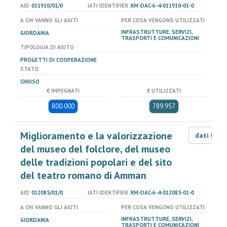
AID
011910/01/0
IATI IDENTIFIER
XM-DAC-6-4-011910-01-0
A CHI VANNO GLI AIUTI
PER COSA VENGONO UTILIZZATI
INFRASTRUTTURE, SERVIZI,
GIORDANIA
TRASPORTI E COMUNICAZIONI
TIPOLOGIA DI AIUTO
PROGETTI DI COOPERAZIONE
STATO
CHIUSO
€ IMPEGNATI
€ UTILIZZATI
800.000
789.957
Miglioramento e la valorizzazione
dati LOD
del museo del folclore, del museo
delle tradizioni popolari e del sito
del teatro romano di Amman
AID
012085/01/0
IATI IDENTIFIER
XM-DAC-6-4-012085-01-0
A CHI VANNO GLI AIUTI
PER COSA VENGONO UTILIZZATI
INFRASTRUTTURE, SERVIZI,
GIORDANIA
TRASPORTI E COMUNICAZIONI