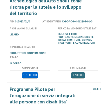
Archeologico dell’Alto Shouf come
risorsa per la tutela e lo sviLuppo
del territorio
AID
012993/01/0
IATI IDENTIFIER
XM-DAC-6-4-012993-01-0
A CHI VANNO GLI AIUTI
PER COSA VENGONO UTILIZZATI
MULTISETTORE
LIBANO
PROTEZIONE DELL'AMBIENTE
INFRASTRUTTURE, SERVIZI,
TRASPORTI E COMUNICAZIONI
TIPOLOGIA DI AIUTO
PROGETTI DI COOPERAZIONE
STATO
IN CORSO
€ IMPEGNATI
€ UTILIZZATI
1.800.000
720.000
Programma Pilota per
dati LOD
l'erogazione di servizi integrati
alle persone con disabilita'