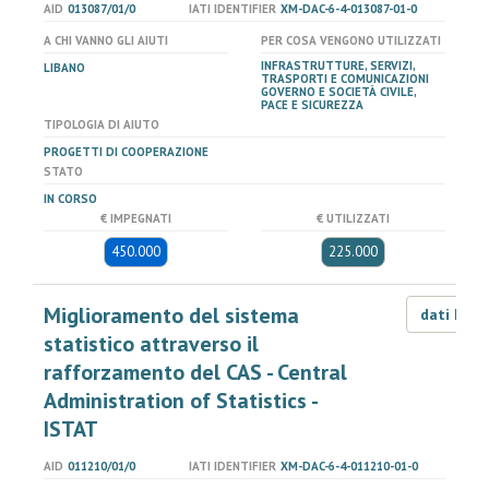
AID
013087/01/0
IATI IDENTIFIER
XM-DAC-6-4-013087-01-0
A CHI VANNO GLI AIUTI
PER COSA VENGONO UTILIZZATI
INFRASTRUTTURE, SERVIZI,
LIBANO
TRASPORTI E COMUNICAZIONI
GOVERNO E SOCIETÀ CIVILE,
PACE E SICUREZZA
TIPOLOGIA DI AIUTO
PROGETTI DI COOPERAZIONE
STATO
IN CORSO
€ IMPEGNATI
€ UTILIZZATI
450.000
225.000
Miglioramento del sistema
dati LOD
statistico attraverso il
rafforzamento del CAS - Central
Administration of Statistics -
ISTAT
AID
011210/01/0
IATI IDENTIFIER
XM-DAC-6-4-011210-01-0