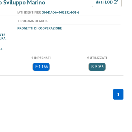
o Sviluppo Marino
dati LOD
IATI IDENTIFIER
XM-DAC-6-4-012314-01-6
TIPOLOGIA DI AIUTO
PROGETTI DI COOPERAZIONE
NTE
URA,
E,
€ IMPEGNATI
€ UTILIZZATI
941.166
929.055
1