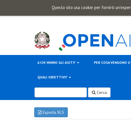
Questo sito usa cookie per fornirti un'esper
A CHI VANNO GLI AIUTI?
PER COSA VENGONO U
QUALI OBIETTIVI?
Cerca
Esporta XLS