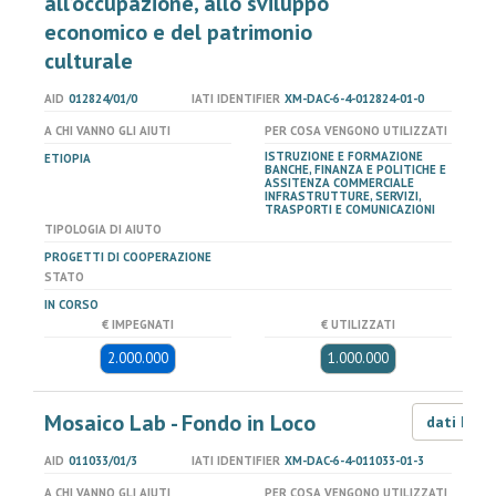
all’occupazione, allo sviluppo
economico e del patrimonio
culturale
AID
012824/01/0
IATI IDENTIFIER
XM-DAC-6-4-012824-01-0
A CHI VANNO GLI AIUTI
PER COSA VENGONO UTILIZZATI
ISTRUZIONE E FORMAZIONE
ETIOPIA
BANCHE, FINANZA E POLITICHE E
ASSITENZA COMMERCIALE
INFRASTRUTTURE, SERVIZI,
TRASPORTI E COMUNICAZIONI
TIPOLOGIA DI AIUTO
PROGETTI DI COOPERAZIONE
STATO
IN CORSO
€ IMPEGNATI
€ UTILIZZATI
2.000.000
1.000.000
Mosaico Lab - Fondo in Loco
dati LOD
AID
011033/01/3
IATI IDENTIFIER
XM-DAC-6-4-011033-01-3
A CHI VANNO GLI AIUTI
PER COSA VENGONO UTILIZZATI