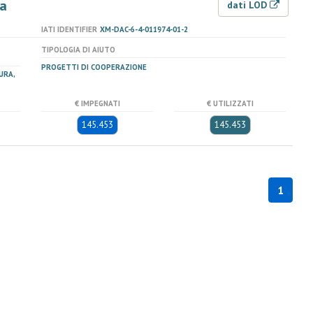
ia
dati LOD
IATI IDENTIFIER
XM-DAC-6-4-011974-01-2
TIPOLOGIA DI AIUTO
PROGETTI DI COOPERAZIONE
URA,
€ IMPEGNATI
€ UTILIZZATI
145.453
145.453
1