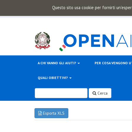
Questo sito usa cookie per fornirti un'esper
A CHI VANNO GLI AIUTI?
PER COSA VENGONO U
QUALI OBIETTIVI?
Cerca
Esporta XLS