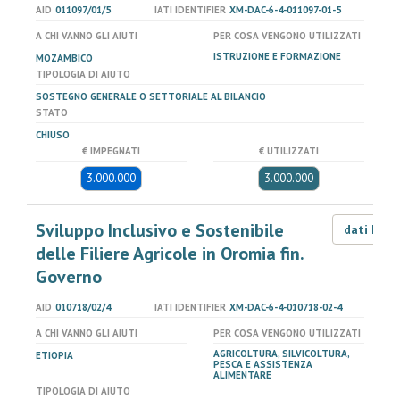
AID
011097/01/5
IATI IDENTIFIER
XM-DAC-6-4-011097-01-5
A CHI VANNO GLI AIUTI
PER COSA VENGONO UTILIZZATI
ISTRUZIONE E FORMAZIONE
MOZAMBICO
TIPOLOGIA DI AIUTO
SOSTEGNO GENERALE O SETTORIALE AL BILANCIO
STATO
CHIUSO
€ IMPEGNATI
€ UTILIZZATI
3.000.000
3.000.000
Sviluppo Inclusivo e Sostenibile
dati LOD
delle Filiere Agricole in Oromia fin.
Governo
AID
010718/02/4
IATI IDENTIFIER
XM-DAC-6-4-010718-02-4
A CHI VANNO GLI AIUTI
PER COSA VENGONO UTILIZZATI
AGRICOLTURA, SILVICOLTURA,
ETIOPIA
PESCA E ASSISTENZA
ALIMENTARE
TIPOLOGIA DI AIUTO