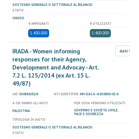
SOSTEGNO GENERALE O SETTORIALE AL BILANCIO
STATO
CHIUSO
€ IMPEGNATI
€ UTILIZZATI
1.400.000
1.400.000
IRADA - Women informing
dati LOD
responses for their Agency,
Development and Advocay - Art.
7.2 L. 125/2014 (ex Art. 15 L.
49/87)
AID
010880/02/6
IATI IDENTIFIER
XM-DAC-6-4-010880-02-6
A CHI VANNO GLI AIUTI
PER COSA VENGONO UTILIZZATI
GOVERNO E SOCIETÀ CIVILE,
PALESTINA
PACE E SICUREZZA
TIPOLOGIA DI AIUTO
SOSTEGNO GENERALE O SETTORIALE AL BILANCIO
STATO