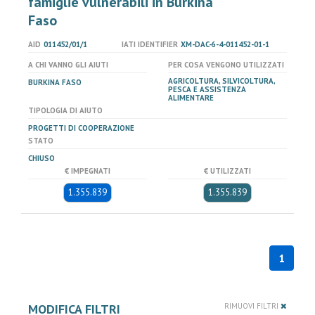
famiglie vulnerabili in Burkina
Faso
AID
011452/01/1
IATI IDENTIFIER
XM-DAC-6-4-011452-01-1
A CHI VANNO GLI AIUTI
PER COSA VENGONO UTILIZZATI
AGRICOLTURA, SILVICOLTURA,
BURKINA FASO
PESCA E ASSISTENZA
ALIMENTARE
TIPOLOGIA DI AIUTO
PROGETTI DI COOPERAZIONE
STATO
CHIUSO
€ IMPEGNATI
€ UTILIZZATI
1.355.839
1.355.839
1
MODIFICA FILTRI
RIMUOVI FILTRI