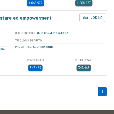
1.068.977
1.068.977
mentare ed empowerment
dati LOD
IATI IDENTIFIER
XM-DAC-6-4-010324-01-6
TIPOLOGIA DI AIUTO
PROGETTI DI COOPERAZIONE
URA,
€ IMPEGNATI
€ UTILIZZATI
347.465
347.465
1