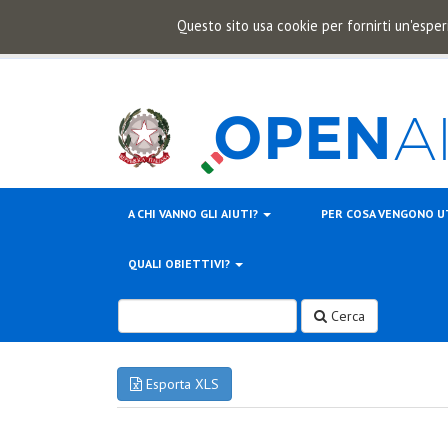
Questo sito usa cookie per fornirti un'esper
A CHI VANNO GLI AIUTI?
PER COSA VENGONO U
QUALI OBIETTIVI?
Cerca
Esporta XLS