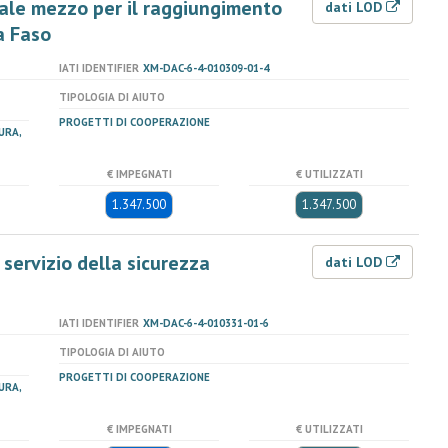
uale mezzo per il raggiungimento
dati LOD
a Faso
IATI IDENTIFIER
XM-DAC-6-4-010309-01-4
TIPOLOGIA DI AIUTO
PROGETTI DI COOPERAZIONE
URA,
€ IMPEGNATI
€ UTILIZZATI
1.347.500
1.347.500
 servizio della sicurezza
dati LOD
IATI IDENTIFIER
XM-DAC-6-4-010331-01-6
TIPOLOGIA DI AIUTO
PROGETTI DI COOPERAZIONE
URA,
€ IMPEGNATI
€ UTILIZZATI