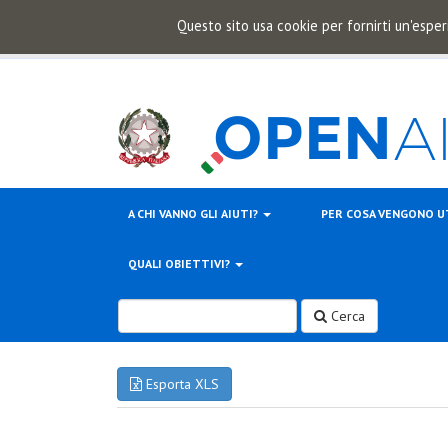
Questo sito usa cookie per fornirti un'esper
A CHI VANNO GLI AIUTI?
PER COSA VENGONO U
QUALI OBIETTIVI?
Cerca
Esporta XLS