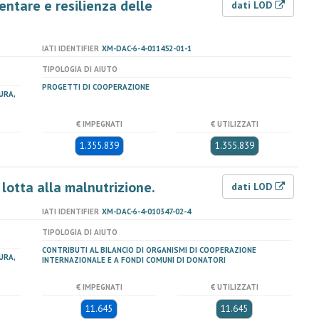
mentare e resilienza delle
dati LOD
IATI IDENTIFIER
XM-DAC-6-4-011452-01-1
TIPOLOGIA DI AIUTO
PROGETTI DI COOPERAZIONE
URA,
€ IMPEGNATI
€ UTILIZZATI
1.355.839
1.355.839
 lotta alla malnutrizione.
dati LOD
IATI IDENTIFIER
XM-DAC-6-4-010347-02-4
TIPOLOGIA DI AIUTO
CONTRIBUTI AL BILANCIO DI ORGANISMI DI COOPERAZIONE
URA,
INTERNAZIONALE E A FONDI COMUNI DI DONATORI
€ IMPEGNATI
€ UTILIZZATI
11.645
11.645