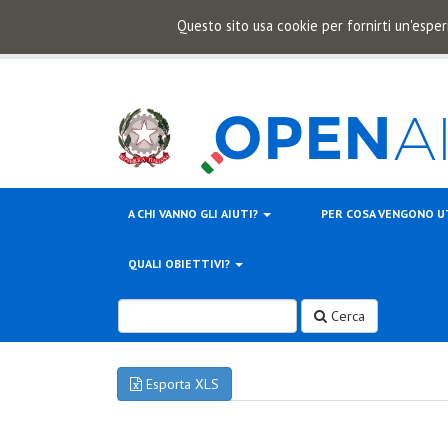
Questo sito usa cookie per fornirti un'esper
A CHI VANNO GLI AIUTI?
PER COSA VENGONO U
QUALI OBIETTIVI?
Cerca
Esporta XLS