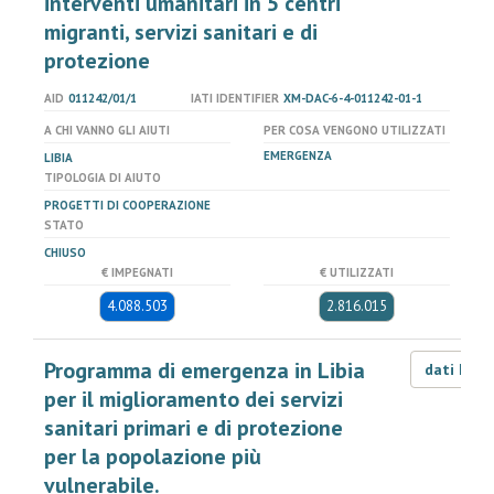
interventi umanitari in 5 centri
migranti, servizi sanitari e di
protezione
AID
011242/01/1
IATI IDENTIFIER
XM-DAC-6-4-011242-01-1
A CHI VANNO GLI AIUTI
PER COSA VENGONO UTILIZZATI
EMERGENZA
LIBIA
TIPOLOGIA DI AIUTO
PROGETTI DI COOPERAZIONE
STATO
CHIUSO
€ IMPEGNATI
€ UTILIZZATI
4.088.503
2.816.015
Programma di emergenza in Libia
dati LOD
per il miglioramento dei servizi
sanitari primari e di protezione
per la popolazione più
vulnerabile.