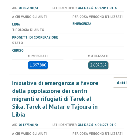
AID
012031/01/4
IATI IDENTIFIER
XM-DAC-6-4-012031-01-4
A CHI VANNO GLI AIUTI
PER COSA VENGONO UTILIZZATI
EMERGENZA
LIBIA
TIPOLOGIA DI AIUTO
PROGETTI DI COOPERAZIONE
STATO
CHIUSO
€ IMPEGNATI
€ UTILIZZATI
1.997.880
2.607.367
Iniziativa di emergenza a favore
dati LOD
della popolazione dei centri
migranti e rifugiati di Tarek al
Sika, Tarek al Matar e Tajoura in
Libia
AID
011273/01/0
IATI IDENTIFIER
XM-DAC-6-4-011273-01-0
A CHI VANNO GLI AIUTI
PER COSA VENGONO UTILIZZATI