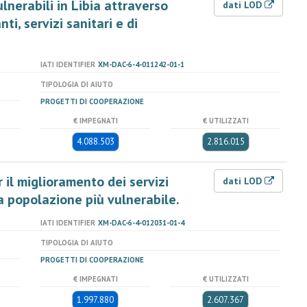
lnerabili in Libia attraverso
dati LOD
ti, servizi sanitari e di
IATI IDENTIFIER
XM-DAC-6-4-011242-01-1
TIPOLOGIA DI AIUTO
PROGETTI DI COOPERAZIONE
€ IMPEGNATI
€ UTILIZZATI
4.088.503
2.816.015
il miglioramento dei servizi
dati LOD
la popolazione più vulnerabile.
IATI IDENTIFIER
XM-DAC-6-4-012031-01-4
TIPOLOGIA DI AIUTO
PROGETTI DI COOPERAZIONE
€ IMPEGNATI
€ UTILIZZATI
1.997.880
2.607.367