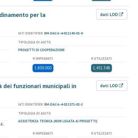
rdinamento per la
dati LOD
IATI IDENTIFIER
XM-DAC-6-4-011245-01-0
TIPOLOGIA DI AIUTO
PROGETTI DI COOPERAZIONE
€ IMPEGNATI
€ UTILIZZATI
1.800.000
1.451.548
 dei funzionari municipali in
dati LOD
IATI IDENTIFIER
XM-DAC-6-4-011571-01-1
TIPOLOGIA DI AIUTO
ASSISTENZA TECNICA (NON LEGATA AI PROGETTI)
E,
€ IMPEGNATI
€ UTILIZZATI