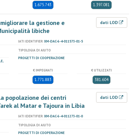
1.675.743
1.397.081
 migliorare la gestione e
dati LOD
Municipalità libiche
IATI IDENTIFIER
XM-DAC-6-4-011573-01-5
TIPOLOGIA DI AIUTO
PROGETTI DI COOPERAZIONE
E,
€ IMPEGNATI
€ UTILIZZATI
1.771.883
381.604
la popolazione dei centri
dati LOD
 Tarek al Matar e Tajoura in Libia
IATI IDENTIFIER
XM-DAC-6-4-011273-01-0
TIPOLOGIA DI AIUTO
PROGETTI DI COOPERAZIONE