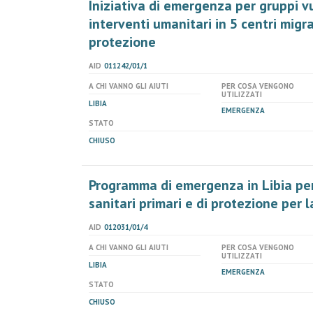
Iniziativa di emergenza per gruppi vu
interventi umanitari in 5 centri migran
protezione
AID
011242/01/1
A CHI VANNO GLI AIUTI
PER COSA VENGONO
UTILIZZATI
LIBIA
EMERGENZA
STATO
CHIUSO
Programma di emergenza in Libia per 
sanitari primari e di protezione per 
AID
012031/01/4
A CHI VANNO GLI AIUTI
PER COSA VENGONO
UTILIZZATI
LIBIA
EMERGENZA
STATO
CHIUSO