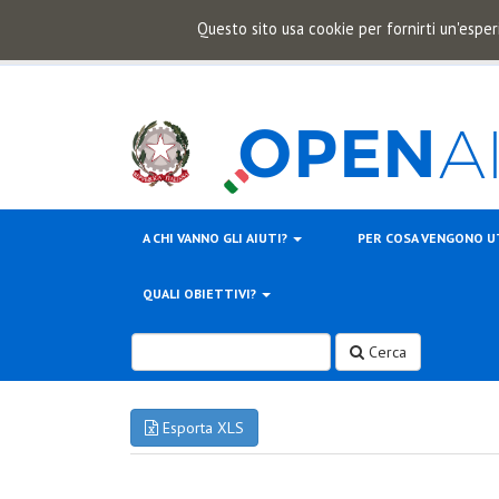
Questo sito usa cookie per fornirti un'esper
A CHI VANNO GLI AIUTI?
PER COSA VENGONO U
QUALI OBIETTIVI?
Cerca
Esporta XLS