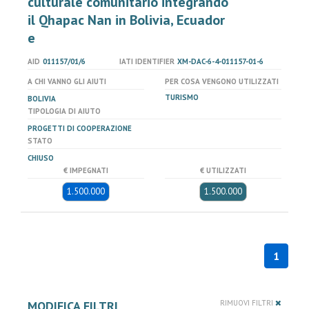
culturale comunitario integrando
il Qhapac Nan in Bolivia, Ecuador
e
AID
011157/01/6
IATI IDENTIFIER
XM-DAC-6-4-011157-01-6
A CHI VANNO GLI AIUTI
PER COSA VENGONO UTILIZZATI
TURISMO
BOLIVIA
TIPOLOGIA DI AIUTO
PROGETTI DI COOPERAZIONE
STATO
CHIUSO
€ IMPEGNATI
€ UTILIZZATI
1.500.000
1.500.000
1
MODIFICA FILTRI
RIMUOVI FILTRI