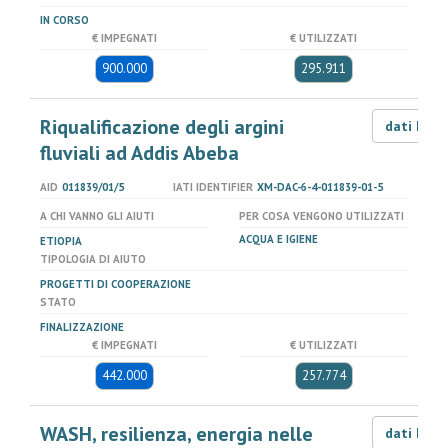
IN CORSO
€ IMPEGNATI
€ UTILIZZATI
900.000
295.911
Riqualificazione degli argini
dati LOD
fluviali ad Addis Abeba
AID
011839/01/5
IATI IDENTIFIER
XM-DAC-6-4-011839-01-5
A CHI VANNO GLI AIUTI
PER COSA VENGONO UTILIZZATI
ACQUA E IGIENE
ETIOPIA
TIPOLOGIA DI AIUTO
PROGETTI DI COOPERAZIONE
STATO
FINALIZZAZIONE
€ IMPEGNATI
€ UTILIZZATI
442.000
257.774
WASH, resilienza, energia nelle
dati LOD