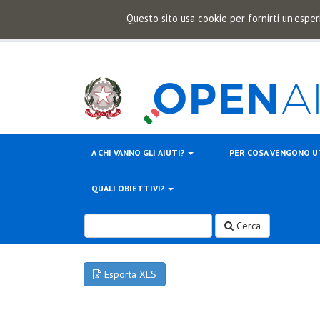
Questo sito usa cookie per fornirti un'esper
A CHI VANNO GLI AIUTI?
PER COSA VENGONO U
QUALI OBIETTIVI?
Cerca
Esporta XLS