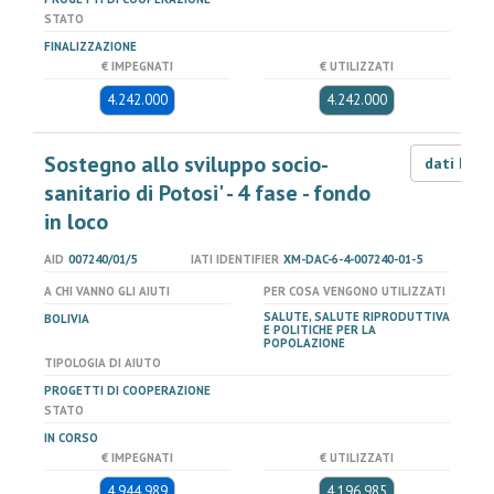
STATO
FINALIZZAZIONE
€ IMPEGNATI
€ UTILIZZATI
4.242.000
4.242.000
Sostegno allo sviluppo socio-
dati LOD
sanitario di Potosi' - 4 fase - fondo
in loco
AID
007240/01/5
IATI IDENTIFIER
XM-DAC-6-4-007240-01-5
A CHI VANNO GLI AIUTI
PER COSA VENGONO UTILIZZATI
SALUTE, SALUTE RIPRODUTTIVA
BOLIVIA
E POLITICHE PER LA
POPOLAZIONE
TIPOLOGIA DI AIUTO
PROGETTI DI COOPERAZIONE
STATO
IN CORSO
€ IMPEGNATI
€ UTILIZZATI
4.944.989
4.196.985