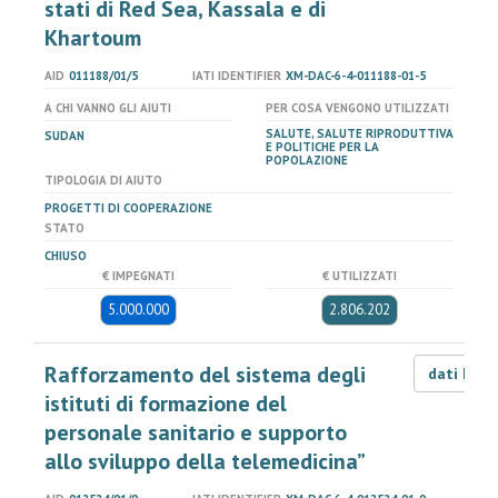
stati di Red Sea, Kassala e di
Khartoum
AID
011188/01/5
IATI IDENTIFIER
XM-DAC-6-4-011188-01-5
A CHI VANNO GLI AIUTI
PER COSA VENGONO UTILIZZATI
SALUTE, SALUTE RIPRODUTTIVA
SUDAN
E POLITICHE PER LA
POPOLAZIONE
TIPOLOGIA DI AIUTO
PROGETTI DI COOPERAZIONE
STATO
CHIUSO
€ IMPEGNATI
€ UTILIZZATI
5.000.000
2.806.202
Rafforzamento del sistema degli
dati LOD
istituti di formazione del
personale sanitario e supporto
allo sviluppo della telemedicina”