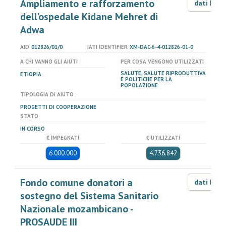
Ampliamento e rafforzamento
dati LOD
dell’ospedale Kidane Mehret di
Adwa
AID
012826/01/0
IATI IDENTIFIER
XM-DAC-6-4-012826-01-0
A CHI VANNO GLI AIUTI
PER COSA VENGONO UTILIZZATI
SALUTE, SALUTE RIPRODUTTIVA
ETIOPIA
E POLITICHE PER LA
POPOLAZIONE
TIPOLOGIA DI AIUTO
PROGETTI DI COOPERAZIONE
STATO
IN CORSO
€ IMPEGNATI
€ UTILIZZATI
6.000.000
4.736.842
Fondo comune donatori a
dati LOD
sostegno del Sistema Sanitario
Nazionale mozambicano -
PROSAUDE III