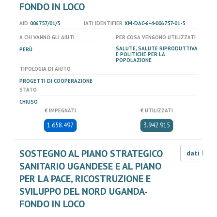
FONDO IN LOCO
AID
006757/01/5
IATI IDENTIFIER
XM-DAC-6-4-006757-01-5
A CHI VANNO GLI AIUTI
PER COSA VENGONO UTILIZZATI
SALUTE, SALUTE RIPRODUTTIVA
PERÙ
E POLITICHE PER LA
POPOLAZIONE
TIPOLOGIA DI AIUTO
PROGETTI DI COOPERAZIONE
STATO
CHIUSO
€ IMPEGNATI
€ UTILIZZATI
1.658.497
3.942.915
SOSTEGNO AL PIANO STRATEGICO
dati LOD
SANITARIO UGANDESE E AL PIANO
PER LA PACE, RICOSTRUZIONE E
SVILUPPO DEL NORD UGANDA-
FONDO IN LOCO