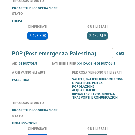
TIPOLOGIA DI AIUTO
PROGETTI DI COOPERAZIONE
STATO
CHIUSO
€ IMPEGNATI
€ UTILIZZATI
2.493.508
2.482.619
POP (Post emergenza Palestina)
dati LOD
AID
011957/01/3
IATI IDENTIFIER
XM-DAC-6-4-011957-01-3
A CHI VANNO GLI AIUTI
PER COSA VENGONO UTILIZZATI
SALUTE, SALUTE RIPRODUTTIVA
PALESTINA
E POLITICHE PER LA
POPOLAZIONE
ACQUA E IGIENE
INFRASTRUTTURE, SERVIZI,
TRASPORTI E COMUNICAZIONI
TIPOLOGIA DI AIUTO
PROGETTI DI COOPERAZIONE
STATO
FINALIZZAZIONE
€ IMPEGNATI
€ UTILIZZATI