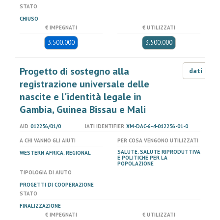
STATO
CHIUSO
€ IMPEGNATI
€ UTILIZZATI
3.500.000
3.500.000
Progetto di sostegno alla
dati LOD
registrazione universale delle
nascite e l'identità legale in
Gambia, Guinea Bissau e Mali
AID
012256/01/0
IATI IDENTIFIER
XM-DAC-6-4-012256-01-0
A CHI VANNO GLI AIUTI
PER COSA VENGONO UTILIZZATI
SALUTE, SALUTE RIPRODUTTIVA
WESTERN AFRICA, REGIONAL
E POLITICHE PER LA
POPOLAZIONE
TIPOLOGIA DI AIUTO
PROGETTI DI COOPERAZIONE
STATO
FINALIZZAZIONE
€ IMPEGNATI
€ UTILIZZATI