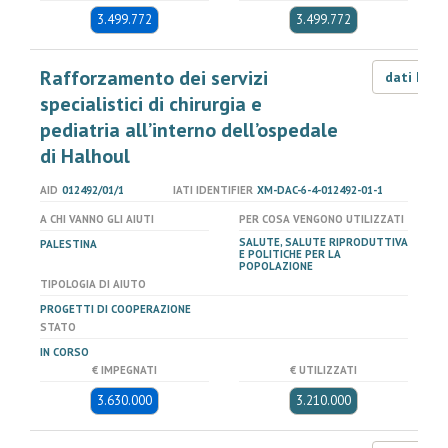
3.499.772
3.499.772
Rafforzamento dei servizi
dati LOD
specialistici di chirurgia e
pediatria all’interno dell’ospedale
di Halhoul
AID
012492/01/1
IATI IDENTIFIER
XM-DAC-6-4-012492-01-1
A CHI VANNO GLI AIUTI
PER COSA VENGONO UTILIZZATI
SALUTE, SALUTE RIPRODUTTIVA
PALESTINA
E POLITICHE PER LA
POPOLAZIONE
TIPOLOGIA DI AIUTO
PROGETTI DI COOPERAZIONE
STATO
IN CORSO
€ IMPEGNATI
€ UTILIZZATI
3.630.000
3.210.000