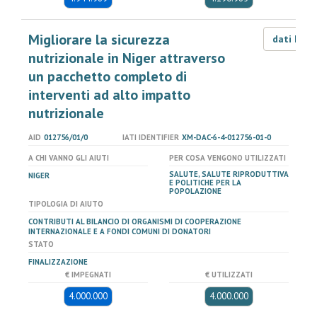
Migliorare la sicurezza
dati LOD
nutrizionale in Niger attraverso
un pacchetto completo di
interventi ad alto impatto
nutrizionale
AID
012756/01/0
IATI IDENTIFIER
XM-DAC-6-4-012756-01-0
A CHI VANNO GLI AIUTI
PER COSA VENGONO UTILIZZATI
SALUTE, SALUTE RIPRODUTTIVA
NIGER
E POLITICHE PER LA
POPOLAZIONE
TIPOLOGIA DI AIUTO
CONTRIBUTI AL BILANCIO DI ORGANISMI DI COOPERAZIONE
INTERNAZIONALE E A FONDI COMUNI DI DONATORI
STATO
FINALIZZAZIONE
€ IMPEGNATI
€ UTILIZZATI
4.000.000
4.000.000