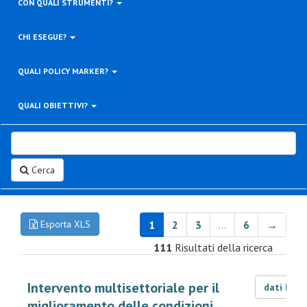
CON QUALI STRUMENTI?
CHI ESEGUE?
QUALI POLICY MARKER?
QUALI OBIETTIVI?
Cerca
Esporta XLS
1
2
3
…
6
→
111
Risultati della ricerca
Intervento multisettoriale per il
dati LOD
miglioramento delle condizioni