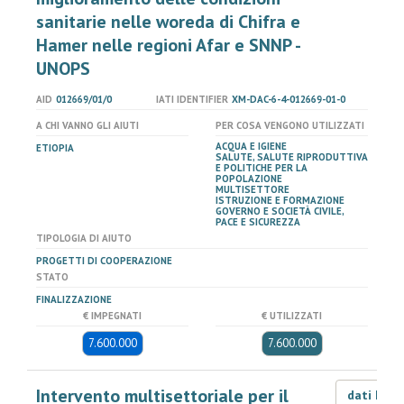
sanitarie nelle woreda di Chifra e
Hamer nelle regioni Afar e SNNP -
UNOPS
AID
012669/01/0
IATI IDENTIFIER
XM-DAC-6-4-012669-01-0
A CHI VANNO GLI AIUTI
PER COSA VENGONO UTILIZZATI
ACQUA E IGIENE
ETIOPIA
SALUTE, SALUTE RIPRODUTTIVA
E POLITICHE PER LA
POPOLAZIONE
MULTISETTORE
ISTRUZIONE E FORMAZIONE
GOVERNO E SOCIETÀ CIVILE,
PACE E SICUREZZA
TIPOLOGIA DI AIUTO
PROGETTI DI COOPERAZIONE
STATO
FINALIZZAZIONE
€ IMPEGNATI
€ UTILIZZATI
7.600.000
7.600.000
Intervento multisettoriale per il
dati LOD