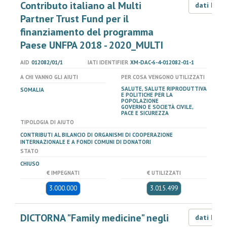
Contributo italiano al Multi
dati LOD
Partner Trust Fund per il
finanziamento del programma
Paese UNFPA 2018 - 2020_MULTI
AID
012082/01/1
IATI IDENTIFIER
XM-DAC-6-4-012082-01-1
A CHI VANNO GLI AIUTI
PER COSA VENGONO UTILIZZATI
SALUTE, SALUTE RIPRODUTTIVA
SOMALIA
E POLITICHE PER LA
POPOLAZIONE
GOVERNO E SOCIETÀ CIVILE,
PACE E SICUREZZA
TIPOLOGIA DI AIUTO
CONTRIBUTI AL BILANCIO DI ORGANISMI DI COOPERAZIONE
INTERNAZIONALE E A FONDI COMUNI DI DONATORI
STATO
CHIUSO
€ IMPEGNATI
€ UTILIZZATI
3.000.000
3.015.499
DICTORNA "Family medicine" negli
dati LOD