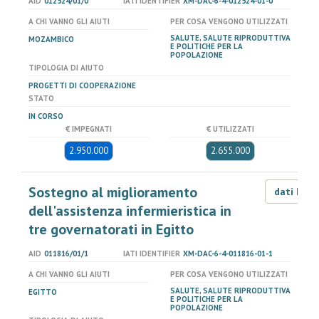
AID
012524/01/0
IATI IDENTIFIER
XM-DAC-6-4-012524-01-0
A CHI VANNO GLI AIUTI
PER COSA VENGONO UTILIZZATI
SALUTE, SALUTE RIPRODUTTIVA
MOZAMBICO
E POLITICHE PER LA
POPOLAZIONE
TIPOLOGIA DI AIUTO
PROGETTI DI COOPERAZIONE
STATO
IN CORSO
€ IMPEGNATI
€ UTILIZZATI
2.950.000
2.655.000
Sostegno al miglioramento
dati LOD
dell'assistenza infermieristica in
tre governatorati in Egitto
AID
011816/01/1
IATI IDENTIFIER
XM-DAC-6-4-011816-01-1
A CHI VANNO GLI AIUTI
PER COSA VENGONO UTILIZZATI
SALUTE, SALUTE RIPRODUTTIVA
EGITTO
E POLITICHE PER LA
POPOLAZIONE