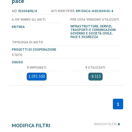
pace
AID
011604/01/4
IATI IDENTIFIER
XM-DAC-6-4-011604-01-4
A CHI VANNO GLI AIUTI
PER COSA VENGONO UTILIZZATI
INFRASTRUTTURE, SERVIZI,
ERITREA
TRASPORTI E COMUNICAZIONI
GOVERNO E SOCIETÀ CIVILE,
PACE E SICUREZZA
TIPOLOGIA DI AIUTO
PROGETTI DI COOPERAZIONE
STATO
CHIUSO
€ IMPEGNATI
€ UTILIZZATI
1.035.500
-8.513
1
MODIFICA FILTRI
RIMUOVI FILTRI