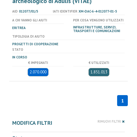
archeologico di Adulis (VITAE)
AID
012077/01/5
IATI IDENTIFIER
XM-DAC-6-4-012077-01-5
A CHI VANNO GLI AIUTI
PER COSA VENGONO UTILIZZATI
INFRASTRUTTURE, SERVIZI,
ERITREA
TRASPORTI E COMUNICAZIONI
TIPOLOGIA DI AIUTO
PROGETTI DI COOPERAZIONE
STATO
IN CORSO
€ IMPEGNATI
€ UTILIZZATI
2.070.000
1.851.013
1
MODIFICA FILTRI
RIMUOVI FILTRI