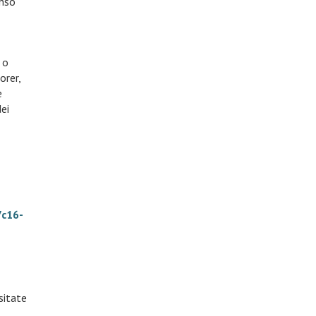
enso
 o
orer,
e
dei
7c16-
sitate