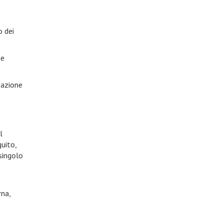
o dei
me
uazione
l
guito,
 singolo
rna,