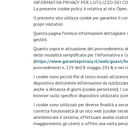
INFORMATIVA PRIVACY PER L’UTILIZZO DEI CO
La presente ‘cookie policy’ è relativa al sito Open A
Il presente sito utilizza cookie per garantire il 
propri visitatori.
Questa pagina fornisce informazioni dettagliate s
gestirli.
Quanto sopra in attuazione del provvedimento del
delle modalità semplificate per l'informativa e l'
(
https://www.garanteprivacy.it/web/guest
provvedimenti n. 229 dell'8 maggio 2014) e nel ris
I cookie sono piccoli file di testo inviati all'ute
dispositivo dell’utente informazioni da riutilizzar
anche a distanza di giorni (cookie persistenti). I
browser sullo specifico dispositivo utilizzato (co
I cookie sono utilizzati per diverse finalità a se
corretta funzionalità di un sito web (cookie tecnic
amministrare il sistema, effettuare analisi statis
maggiormente gli utenti o offrire una visita perso