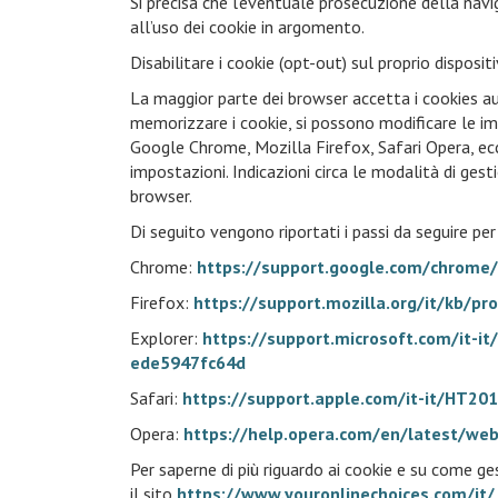
Si precisa che l’eventuale prosecuzione della nav
all’uso dei cookie in argomento.
Disabilitare i cookie (opt-out) sul proprio disposit
La maggior parte dei browser accetta i cookies aut
memorizzare i cookie, si possono modificare le imp
Google Chrome, Mozilla Firefox, Safari Opera, ecc
impostazioni. Indicazioni circa le modalità di gest
browser.
Di seguito vengono riportati i passi da seguire per 
Chrome:
https://support.google.com/chrome
Firefox:
https://support.mozilla.org/it/kb/pr
Explorer:
https://support.microsoft.com/it-i
ede5947fc64d
Safari:
https://support.apple.com/it-it/HT20
Opera:
https://help.opera.com/en/latest/web
Per saperne di più riguardo ai cookie e su come gest
il sito
https://www.youronlinechoices.com/it/