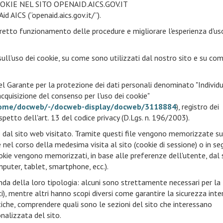
OKIE NEL SITO OPENAID.AICS.GOV.IT
id AICS (“openaid.aics.gov.it/”).
corretto funzionamento delle procedure e migliorare l'esperienza d'us
ull'uso dei cookie, su come sono utilizzati dal nostro sito e su co
 Garante per la protezione dei dati personali denominato "Individ
acquisizione del consenso per l'uso dei cookie"
/home/docweb/-/docweb-display/docweb/3118884
), registro dei
petto dell'art. 13 del codice privacy (D.Lgs. n. 196/2003).
nte dal sito web visitato. Tramite questi file vengono memorizzate su
e nel corso della medesima visita al sito (cookie di sessione) o in se
 cookie vengono memorizzati, in base alle preferenze dell'utente, dal
mputer, tablet, smartphone, ecc.).
conda della loro tipologia: alcuni sono strettamente necessari per la
i), mentre altri hanno scopi diversi come garantire la sicurezza inte
tiche, comprendere quali sono le sezioni del sito che interessano
nalizzata del sito.