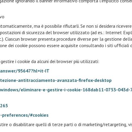
igazione ignorando il banner informativo comporta l’implicito cons
ivo
omaticamente, ma è possibile rifiutarli. Se non si desidera ricevere
ostazioni di sicurezza del browser utilizzato (ad es.: Internet Expl
.). Ciascun browser presenta procedure diverse per la gestione dell
ione dei cookie possono essere acquisite consultando i siti ufficiali 
gestire i cookie da alcuni dei browser più utilizzati:
/answer/95647?hl=it-IT
otezione-antitracciamento-avanzata-firefox-desktop
t/windows/eliminare-e-gestire-i-cookie-168dab11-0753-043d-
1265
-preferences/#cookies
ire o disabilitare quelli di terze parti o di marketing/retargeting, vi