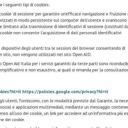
 i seguenti tipi di cookies:
 cookie ‘di sessione’ per garantire un’efficace navigazione e fruizione
orizzati in modo persistente sul computer dell’utente e svaniscono
limitato alla trasmissione di identificativi di sessione (costituiti d
 cookie non consente l’acquisizione di dati personali identificativi
 dispositivi degli utenti tra le sessioni del browser consentendo di
un sito, non vengono utilizzati nel sito Open AID.
o Open Aid Italia per i servizi garantiti da terze parti sono riconducibi
semplificativo e non esaustivo, ai quali si rimanda per la consultazio
kies?hl=it
https://policies.google.com/privacy?hl=it
 e gli utenti, forniscono, con le modalità previste dal Garante, la nec
social e applicazioni multimediali, mediante un messaggio contene
enso all’uso dei cookie, un link per accedere ad un’informativa più e
ne dei cookie.