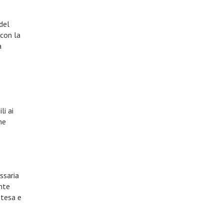
 del
 con la
a
li ai
ne
essaria
nte
stesa e