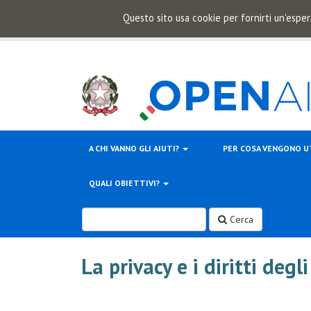
Questo sito usa cookie per fornirti un'esper
A CHI VANNO GLI AIUTI?
PER COSA VENGONO U
QUALI OBIETTIVI?
Cerca
La privacy e i diritti degl