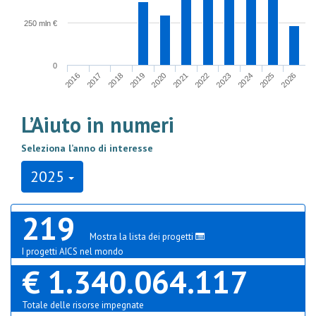
250 mln €
0
2017
2024
2020
2016
2023
2019
2026
2022
2018
2025
2021
L’Aiuto in numeri
Seleziona l’anno di interesse
2025
219
Mostra la lista dei progetti
I progetti AICS nel mondo
€ 1.340.064.117
Totale delle risorse impegnate