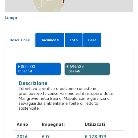
Luogo
-
Descrizione
Documenti
Foto
Gare
€ 800.000
€ 693.589
Impegnati
Utilizzati
Descrizione
L’obiettivo specifico o outcome consiste nel
promuovere la conservazione ed il recupero delle
Mangrovie nella Baia di Maputo come garanzia di
salvaguardia ambientale e fonte di reddito
sostenibile.
Anno
Impegnati
Utilizzati
2026
€ 0
€ 128.973