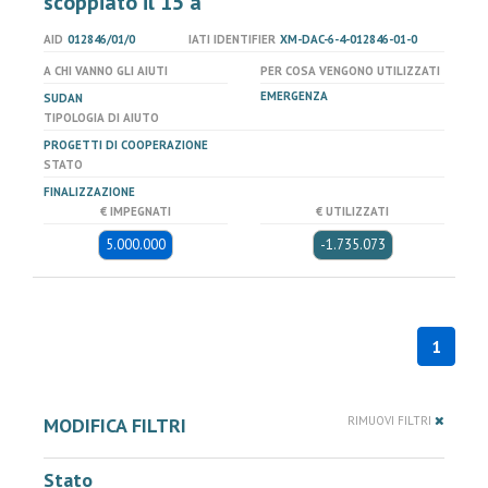
scoppiato il 15 a
AID
012846/01/0
IATI IDENTIFIER
XM-DAC-6-4-012846-01-0
A CHI VANNO GLI AIUTI
PER COSA VENGONO UTILIZZATI
EMERGENZA
SUDAN
TIPOLOGIA DI AIUTO
PROGETTI DI COOPERAZIONE
STATO
FINALIZZAZIONE
€ IMPEGNATI
€ UTILIZZATI
5.000.000
-1.735.073
1
MODIFICA FILTRI
RIMUOVI FILTRI
Stato