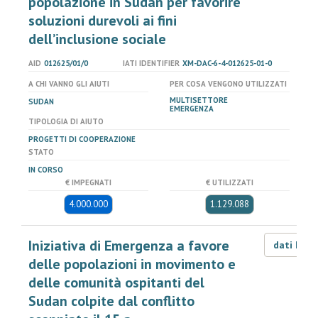
popolazione in Sudan per favorire
soluzioni durevoli ai fini
dell’inclusione sociale
AID
012625/01/0
IATI IDENTIFIER
XM-DAC-6-4-012625-01-0
A CHI VANNO GLI AIUTI
PER COSA VENGONO UTILIZZATI
MULTISETTORE
SUDAN
EMERGENZA
TIPOLOGIA DI AIUTO
PROGETTI DI COOPERAZIONE
STATO
IN CORSO
€ IMPEGNATI
€ UTILIZZATI
4.000.000
1.129.088
Iniziativa di Emergenza a favore
dati LOD
delle popolazioni in movimento e
delle comunità ospitanti del
Sudan colpite dal conflitto