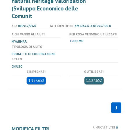
natural heritage valorization
(Sviluppo Economico delle
Comunit
AID
010937/01/0
IATI IDENTIFIER
XM-DAC-6-4-010937-01-0
A CHI VANNO GLI AIUTI
PER COSA VENGONO UTILIZZATI
TURISMO
MYANMAR
TIPOLOGIA DI AIUTO
PROGETTI DI COOPERAZIONE
STATO
CHIUSO
€ IMPEGNATI
€ UTILIZZATI
1.127.652
1.127.652
1
MODIFICA FILTRI
RIMUOVI FILTRI