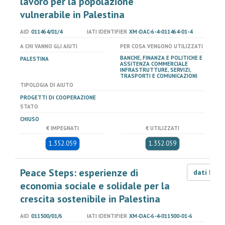
lavoro per la popolazione
vulnerabile in Palestina
AID
011464/01/4
IATI IDENTIFIER
XM-DAC-6-4-011464-01-4
A CHI VANNO GLI AIUTI
PER COSA VENGONO UTILIZZATI
BANCHE, FINANZA E POLITICHE E
PALESTINA
ASSITENZA COMMERCIALE
INFRASTRUTTURE, SERVIZI,
TRASPORTI E COMUNICAZIONI
TIPOLOGIA DI AIUTO
PROGETTI DI COOPERAZIONE
STATO
CHIUSO
€ IMPEGNATI
€ UTILIZZATI
1.352.059
1.352.059
Peace Steps: esperienze di
dati LOD
economia sociale e solidale per la
crescita sostenibile in Palestina
AID
011500/01/6
IATI IDENTIFIER
XM-DAC-6-4-011500-01-6