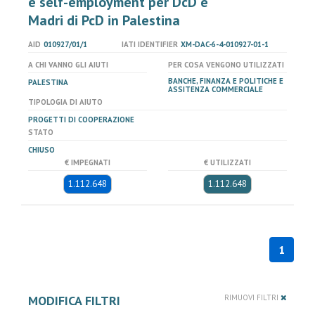
e self-employment per DcD e
Madri di PcD in Palestina
AID
010927/01/1
IATI IDENTIFIER
XM-DAC-6-4-010927-01-1
A CHI VANNO GLI AIUTI
PER COSA VENGONO UTILIZZATI
BANCHE, FINANZA E POLITICHE E
PALESTINA
ASSITENZA COMMERCIALE
TIPOLOGIA DI AIUTO
PROGETTI DI COOPERAZIONE
STATO
CHIUSO
€ IMPEGNATI
€ UTILIZZATI
1.112.648
1.112.648
1
MODIFICA FILTRI
RIMUOVI FILTRI