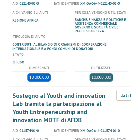
AID
012140/01/5
IATI IDENTIFIER
XM-DAC-6-4-012140-01-5
A CHI VANNO GLI AIUTI
PER COSA VENGONO UTILIZZATI
BANCHE, FINANZA E POLITICHE E
REGIONE AFRICA
ASSITENZA COMMERCIALE
GOVERNO E SOCIETÀ CIVILE,
PACE E SICUREZZA
TIPOLOGIA DI AIUTO
CONTRIBUTI AL BILANCIO DI ORGANISMI DI COOPERAZIONE
INTERNAZIONALE E A FONDI COMUNI DI DONATORI
STATO
CHIUSO
€ IMPEGNATI
€ UTILIZZATI
10.000.000
10.000.000
Sostegno al Youth and innovation
dati LOD
Lab tramite la partecipazione al
Youth Entrepeneurship and
innovation MDTF di AFDB
AID
011574/01/0
IATI IDENTIFIER
XM-DAC-6-4-011574-01-0
A CHI VANNO GLI AIUTI
PER COSA VENGONO UTILIZZATI