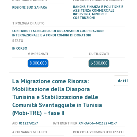
BANCHE, FINANZA E POLITICHE E
REGIONE SUD SAHARA
ASSITENZA COMMERCIALE
INDUSTRIA, MINIERE E
COSTRUZIONI
TIPOLOGIA DI AIUTO
CONTRIBUTI AL BILANCIO DI ORGANISMI DI COOPERAZIONE
INTERNAZIONALE E A FONDI COMUNI DI DONATORI
STATO
IN CORSO
€ IMPEGNATI
€ UTILIZZATI
8.000.000
6.500.000
La Migrazione come Risorsa:
dati LOD
Mobilitazione della Diaspora
Tunisina e Stabilizzazione delle
Comunità Svantaggiate in Tunisia
(Mobi-TRE) – fase II
AID
011227/01/7
IATI IDENTIFIER
XM-DAC-6-4-011227-01-7
A CHI VANNO GLI AIUTI
PER COSA VENGONO UTILIZZATI