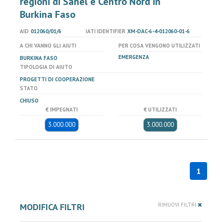
regioni di Sahel e Centro Nord in
Burkina Faso
AID
012060/01/6
IATI IDENTIFIER
XM-DAC-6-4-012060-01-6
A CHI VANNO GLI AIUTI
PER COSA VENGONO UTILIZZATI
EMERGENZA
BURKINA FASO
TIPOLOGIA DI AIUTO
PROGETTI DI COOPERAZIONE
STATO
CHIUSO
€ IMPEGNATI
€ UTILIZZATI
3.000.000
3.000.000
1
MODIFICA FILTRI
RIMUOVI FILTRI