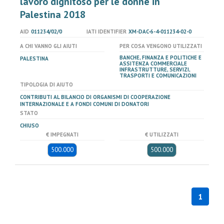
lavoro dignitoso per le donne in
Palestina 2018
AID
011234/02/0
IATI IDENTIFIER
XM-DAC-6-4-011234-02-0
A CHI VANNO GLI AIUTI
PER COSA VENGONO UTILIZZATI
BANCHE, FINANZA E POLITICHE E
PALESTINA
ASSITENZA COMMERCIALE
INFRASTRUTTURE, SERVIZI,
TRASPORTI E COMUNICAZIONI
TIPOLOGIA DI AIUTO
CONTRIBUTI AL BILANCIO DI ORGANISMI DI COOPERAZIONE
INTERNAZIONALE E A FONDI COMUNI DI DONATORI
STATO
CHIUSO
€ IMPEGNATI
€ UTILIZZATI
500.000
500.000
1