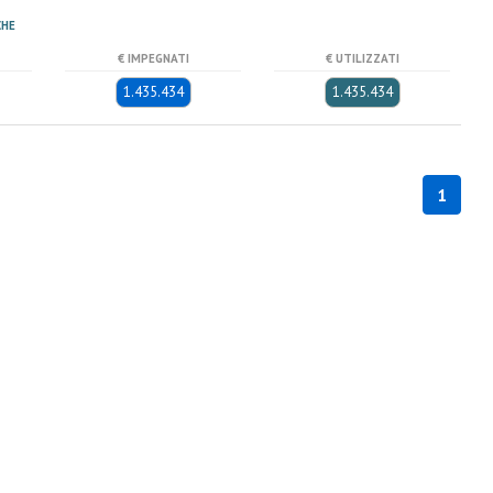
CHE
€ IMPEGNATI
€ UTILIZZATI
1.435.434
1.435.434
1