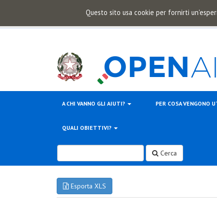
Questo sito usa cookie per fornirti un'esper
A CHI VANNO GLI AIUTI?
PER COSA VENGONO U
QUALI OBIETTIVI?
Cerca
Esporta XLS