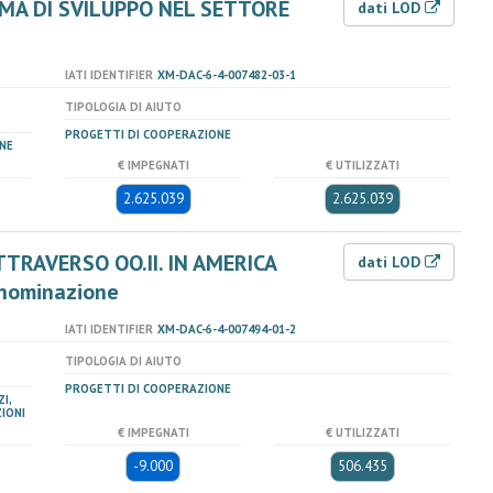
MA DI SVILUPPO NEL SETTORE
dati LOD
IATI IDENTIFIER
XM-DAC-6-4-007482-03-1
TIPOLOGIA DI AIUTO
PROGETTI DI COOPERAZIONE
NE
€ IMPEGNATI
€ UTILIZZATI
2.625.039
2.625.039
TRAVERSO OO.II. IN AMERICA
dati LOD
enominazione
IATI IDENTIFIER
XM-DAC-6-4-007494-01-2
TIPOLOGIA DI AIUTO
PROGETTI DI COOPERAZIONE
I,
IONI
€ IMPEGNATI
€ UTILIZZATI
-9.000
506.435