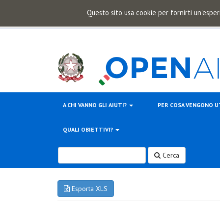
Questo sito usa cookie per fornirti un'esper
A CHI VANNO GLI AIUTI?
PER COSA VENGONO U
QUALI OBIETTIVI?
Cerca
Esporta XLS