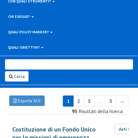
CON QUALI STRUMENTI?
CHI ESEGUE?
QUALI POLICY MARKER?
QUALI OBIETTIVI?
Cerca
Esporta XLS
1
2
3
…
5
→
95
Risultati della ricerca
Costituzione di un Fondo Unico
dati LOD
per le missioni di emergenza