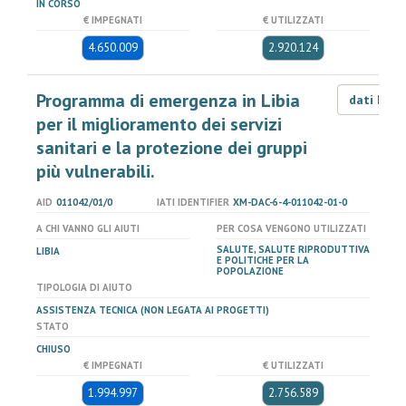
IN CORSO
€ IMPEGNATI
€ UTILIZZATI
4.650.009
2.920.124
Programma di emergenza in Libia
dati LOD
per il miglioramento dei servizi
sanitari e la protezione dei gruppi
più vulnerabili.
AID
011042/01/0
IATI IDENTIFIER
XM-DAC-6-4-011042-01-0
A CHI VANNO GLI AIUTI
PER COSA VENGONO UTILIZZATI
SALUTE, SALUTE RIPRODUTTIVA
LIBIA
E POLITICHE PER LA
POPOLAZIONE
TIPOLOGIA DI AIUTO
ASSISTENZA TECNICA (NON LEGATA AI PROGETTI)
STATO
CHIUSO
€ IMPEGNATI
€ UTILIZZATI
1.994.997
2.756.589