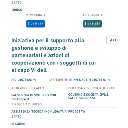
STATO
CHIUSO
€ IMPEGNATI
€ UTILIZZATI
1.289.587
1.289.587
Iniziativa per il supporto alla
dati LOD
gestione e sviluppo di
partenariati e azioni di
cooperazione con i soggetti di cui
al capo VI dell
AID
010785/01/4
IATI IDENTIFIER
XM-DAC-6-4-010785-01-4
A CHI VANNO GLI AIUTI
PER COSA VENGONO UTILIZZATI
GOVERNO E SOCIETÀ CIVILE,
PAESI IN VIA DI SVILUPPO NON
PACE E SICUREZZA
SPECIFICATI
TIPOLOGIA DI AIUTO
ASSISTENZA TECNICA (NON LEGATA AI PROGETTI)
STATO
IN CORSO