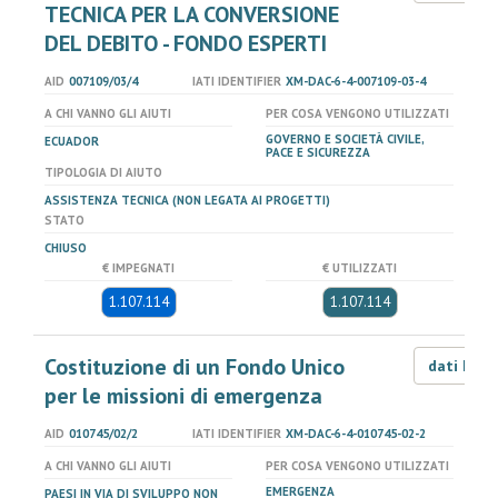
TECNICA PER LA CONVERSIONE
DEL DEBITO - FONDO ESPERTI
AID
007109/03/4
IATI IDENTIFIER
XM-DAC-6-4-007109-03-4
A CHI VANNO GLI AIUTI
PER COSA VENGONO UTILIZZATI
GOVERNO E SOCIETÀ CIVILE,
ECUADOR
PACE E SICUREZZA
TIPOLOGIA DI AIUTO
ASSISTENZA TECNICA (NON LEGATA AI PROGETTI)
STATO
CHIUSO
€ IMPEGNATI
€ UTILIZZATI
1.107.114
1.107.114
Costituzione di un Fondo Unico
dati LOD
per le missioni di emergenza
AID
010745/02/2
IATI IDENTIFIER
XM-DAC-6-4-010745-02-2
A CHI VANNO GLI AIUTI
PER COSA VENGONO UTILIZZATI
EMERGENZA
PAESI IN VIA DI SVILUPPO NON