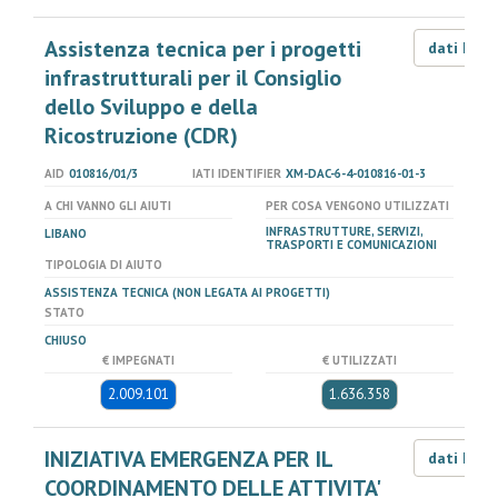
Assistenza tecnica per i progetti
dati LOD
infrastrutturali per il Consiglio
dello Sviluppo e della
Ricostruzione (CDR)
AID
010816/01/3
IATI IDENTIFIER
XM-DAC-6-4-010816-01-3
A CHI VANNO GLI AIUTI
PER COSA VENGONO UTILIZZATI
INFRASTRUTTURE, SERVIZI,
LIBANO
TRASPORTI E COMUNICAZIONI
TIPOLOGIA DI AIUTO
ASSISTENZA TECNICA (NON LEGATA AI PROGETTI)
STATO
CHIUSO
€ IMPEGNATI
€ UTILIZZATI
2.009.101
1.636.358
INIZIATIVA EMERGENZA PER IL
dati LOD
COORDINAMENTO DELLE ATTIVITA'