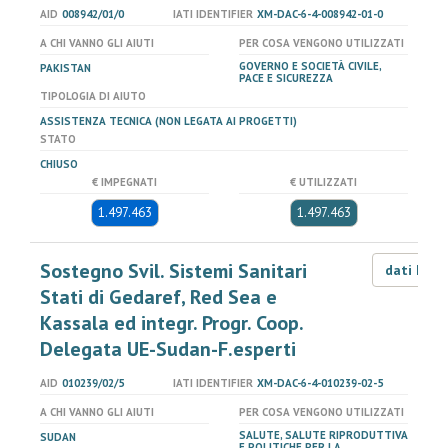
AID
008942/01/0
IATI IDENTIFIER
XM-DAC-6-4-008942-01-0
A CHI VANNO GLI AIUTI
PER COSA VENGONO UTILIZZATI
GOVERNO E SOCIETÀ CIVILE,
PAKISTAN
PACE E SICUREZZA
TIPOLOGIA DI AIUTO
ASSISTENZA TECNICA (NON LEGATA AI PROGETTI)
STATO
CHIUSO
€ IMPEGNATI
€ UTILIZZATI
1.497.463
1.497.463
Sostegno Svil. Sistemi Sanitari
dati LOD
Stati di Gedaref, Red Sea e
Kassala ed integr. Progr. Coop.
Delegata UE-Sudan-F.esperti
AID
010239/02/5
IATI IDENTIFIER
XM-DAC-6-4-010239-02-5
A CHI VANNO GLI AIUTI
PER COSA VENGONO UTILIZZATI
SALUTE, SALUTE RIPRODUTTIVA
SUDAN
E POLITICHE PER LA