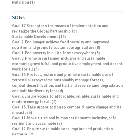
Nutrition (1)
SDGs
Goal 17. Strengthen the means of implementation and
revitalize the Global Partnership for
Sustainable Development (15)
Goal 2. End hunger, achieve food security and improved
nutrition and promote sustainable agriculture (8)
Goal 1. End poverty in all its forms everywhere (5)
Goal 8. Promote sustained, inclusive and sustainable
economic growth, full and productive employment and decent
work for all (5)
Goal 15. Protect, restore and promote sustainable use of
terrestrial ecosystems, sustainably manage forests,
combat desertification, and halt and reverse land degradation
and halt biodiversity loss (4)
Goal 7. Ensure access to affordable, reliable, sustainable and
modern energy for all (4)
Goal 13. Take urgent action to combat climate change and its
impacts (3)
Goal 11. Make cities and human settlements inclusive, safe,
resilient and sustainable (2)
Goal 12. Ensure sustainable consumption and production
patterns (2)