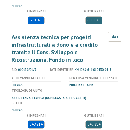
CHIUSO
€ IMPEGNATI
€ UTILIZZATI
680.025
680.025
Assistenza tecnica per progetti
dati LOD
infrastrutturali a dono e a credito
tramite il Cons. Sviluppo e
Ricostruzione. Fondo in loco
AID
010130/01/3
IATI IDENTIFIER
XM-DAC-6-4-010130-01-3
A CHI VANNO GLI AIUTI
PER COSA VENGONO UTILIZZATI
MULTISETTORE
LIBANO
TIPOLOGIA DI AIUTO
ASSISTENZA TECNICA (NON LEGATA AI PROGETTI)
STATO
CHIUSO
€ IMPEGNATI
€ UTILIZZATI
549.214
549.214