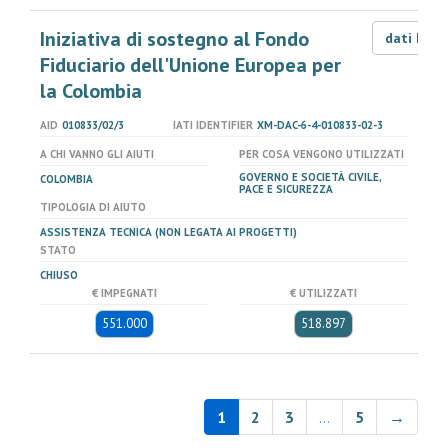
Iniziativa di sostegno al Fondo
dati LOD
Fiduciario dell'Unione Europea per
la Colombia
AID
010833/02/3
IATI IDENTIFIER
XM-DAC-6-4-010833-02-3
A CHI VANNO GLI AIUTI
PER COSA VENGONO UTILIZZATI
GOVERNO E SOCIETÀ CIVILE,
COLOMBIA
PACE E SICUREZZA
TIPOLOGIA DI AIUTO
ASSISTENZA TECNICA (NON LEGATA AI PROGETTI)
STATO
CHIUSO
€ IMPEGNATI
€ UTILIZZATI
551.000
518.897
1
2
3
…
5
→