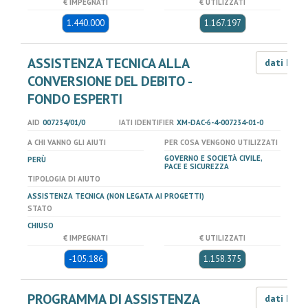
€ IMPEGNATI
€ UTILIZZATI
1.440.000
1.167.197
ASSISTENZA TECNICA ALLA
dati LOD
CONVERSIONE DEL DEBITO -
FONDO ESPERTI
AID
007234/01/0
IATI IDENTIFIER
XM-DAC-6-4-007234-01-0
A CHI VANNO GLI AIUTI
PER COSA VENGONO UTILIZZATI
GOVERNO E SOCIETÀ CIVILE,
PERÙ
PACE E SICUREZZA
TIPOLOGIA DI AIUTO
ASSISTENZA TECNICA (NON LEGATA AI PROGETTI)
STATO
CHIUSO
€ IMPEGNATI
€ UTILIZZATI
-105.186
1.158.375
PROGRAMMA DI ASSISTENZA
dati LOD