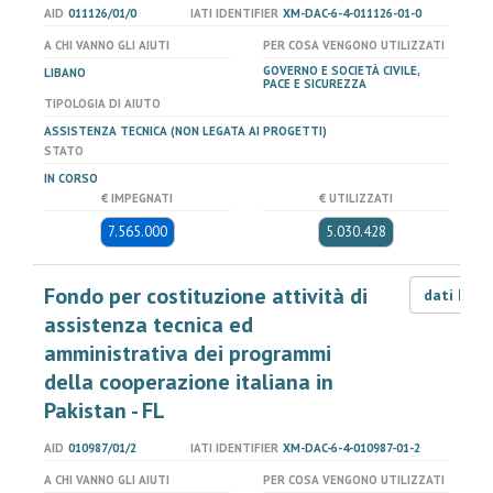
AID
011126/01/0
IATI IDENTIFIER
XM-DAC-6-4-011126-01-0
A CHI VANNO GLI AIUTI
PER COSA VENGONO UTILIZZATI
GOVERNO E SOCIETÀ CIVILE,
LIBANO
PACE E SICUREZZA
TIPOLOGIA DI AIUTO
ASSISTENZA TECNICA (NON LEGATA AI PROGETTI)
STATO
IN CORSO
€ IMPEGNATI
€ UTILIZZATI
7.565.000
5.030.428
Fondo per costituzione attività di
dati LOD
assistenza tecnica ed
amministrativa dei programmi
della cooperazione italiana in
Pakistan - FL
AID
010987/01/2
IATI IDENTIFIER
XM-DAC-6-4-010987-01-2
A CHI VANNO GLI AIUTI
PER COSA VENGONO UTILIZZATI