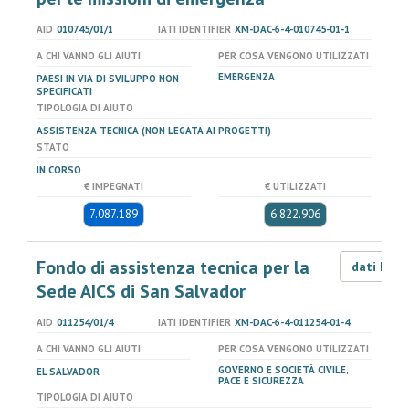
AID
010745/01/1
IATI IDENTIFIER
XM-DAC-6-4-010745-01-1
A CHI VANNO GLI AIUTI
PER COSA VENGONO UTILIZZATI
EMERGENZA
PAESI IN VIA DI SVILUPPO NON
SPECIFICATI
TIPOLOGIA DI AIUTO
ASSISTENZA TECNICA (NON LEGATA AI PROGETTI)
STATO
IN CORSO
€ IMPEGNATI
€ UTILIZZATI
7.087.189
6.822.906
Fondo di assistenza tecnica per la
dati LOD
Sede AICS di San Salvador
AID
011254/01/4
IATI IDENTIFIER
XM-DAC-6-4-011254-01-4
A CHI VANNO GLI AIUTI
PER COSA VENGONO UTILIZZATI
GOVERNO E SOCIETÀ CIVILE,
EL SALVADOR
PACE E SICUREZZA
TIPOLOGIA DI AIUTO