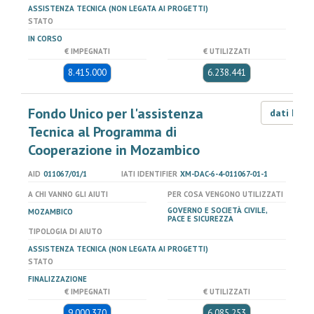
ASSISTENZA TECNICA (NON LEGATA AI PROGETTI)
STATO
IN CORSO
€ IMPEGNATI
€ UTILIZZATI
8.415.000
6.238.441
Fondo Unico per l'assistenza
dati LOD
Tecnica al Programma di
Cooperazione in Mozambico
AID
011067/01/1
IATI IDENTIFIER
XM-DAC-6-4-011067-01-1
A CHI VANNO GLI AIUTI
PER COSA VENGONO UTILIZZATI
GOVERNO E SOCIETÀ CIVILE,
MOZAMBICO
PACE E SICUREZZA
TIPOLOGIA DI AIUTO
ASSISTENZA TECNICA (NON LEGATA AI PROGETTI)
STATO
FINALIZZAZIONE
€ IMPEGNATI
€ UTILIZZATI
9.000.370
6.085.253