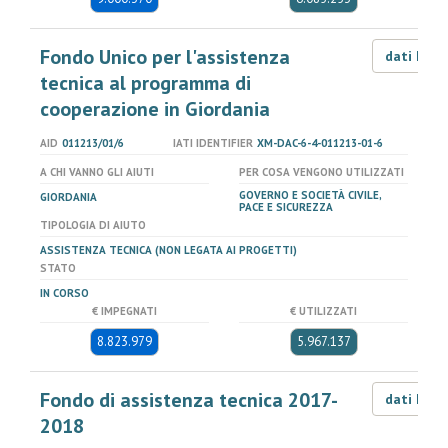
Fondo Unico per l'assistenza
dati LOD
tecnica al programma di
cooperazione in Giordania
AID
011213/01/6
IATI IDENTIFIER
XM-DAC-6-4-011213-01-6
A CHI VANNO GLI AIUTI
PER COSA VENGONO UTILIZZATI
GOVERNO E SOCIETÀ CIVILE,
GIORDANIA
PACE E SICUREZZA
TIPOLOGIA DI AIUTO
ASSISTENZA TECNICA (NON LEGATA AI PROGETTI)
STATO
IN CORSO
€ IMPEGNATI
€ UTILIZZATI
8.823.979
5.967.137
Fondo di assistenza tecnica 2017-
dati LOD
2018