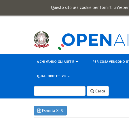
Questo sito usa cookie per fornirti un'esper
A CHI VANNO GLI AIUTI?
PER COSA VENGONO U
QUALI OBIETTIVI?
Cerca
Esporta XLS