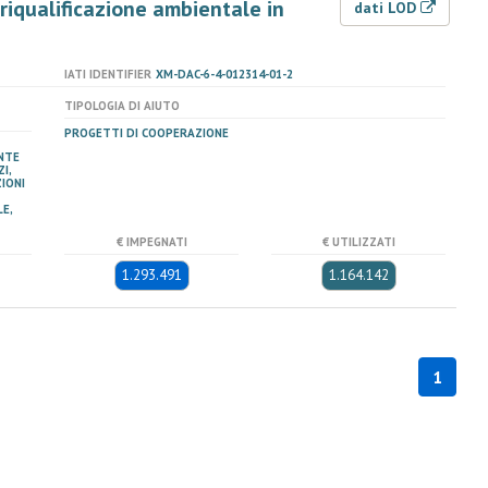
 riqualificazione ambientale in
dati LOD
IATI IDENTIFIER
XM-DAC-6-4-012314-01-2
TIPOLOGIA DI AIUTO
PROGETTI DI COOPERAZIONE
NTE
I,
IONI
E,
€ IMPEGNATI
€ UTILIZZATI
1.293.491
1.164.142
1