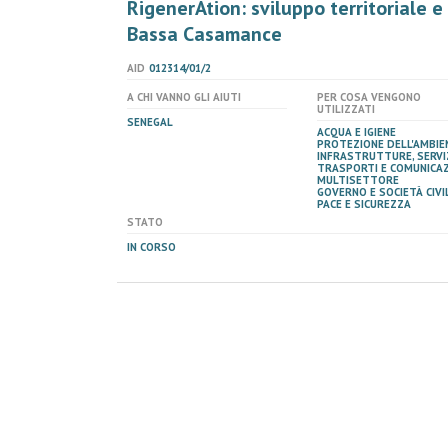
RigenerAtion: sviluppo territoriale e
Bassa Casamance
AID
012314/01/2
A CHI VANNO GLI AIUTI
PER COSA VENGONO
UTILIZZATI
SENEGAL
ACQUA E IGIENE
PROTEZIONE DELL'AMBIE
INFRASTRUTTURE, SERVIZ
TRASPORTI E COMUNICAZ
MULTISETTORE
GOVERNO E SOCIETÀ CIVIL
PACE E SICUREZZA
STATO
IN CORSO