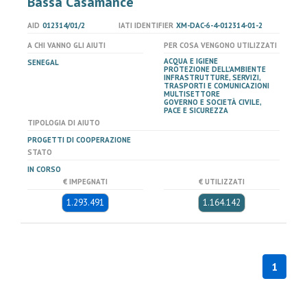
Bassa Casamance
AID
012314/01/2
IATI IDENTIFIER
XM-DAC-6-4-012314-01-2
A CHI VANNO GLI AIUTI
PER COSA VENGONO UTILIZZATI
ACQUA E IGIENE
SENEGAL
PROTEZIONE DELL'AMBIENTE
INFRASTRUTTURE, SERVIZI,
TRASPORTI E COMUNICAZIONI
MULTISETTORE
GOVERNO E SOCIETÀ CIVILE,
PACE E SICUREZZA
TIPOLOGIA DI AIUTO
PROGETTI DI COOPERAZIONE
STATO
IN CORSO
€ IMPEGNATI
€ UTILIZZATI
1.293.491
1.164.142
1