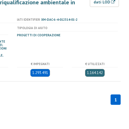
 riqualificazione ambientale in
dati LOD
IATI IDENTIFIER
XM-DAC-6-4-012314-01-2
TIPOLOGIA DI AIUTO
PROGETTI DI COOPERAZIONE
NTE
I,
IONI
E,
€ IMPEGNATI
€ UTILIZZATI
1.293.491
1.164.142
1