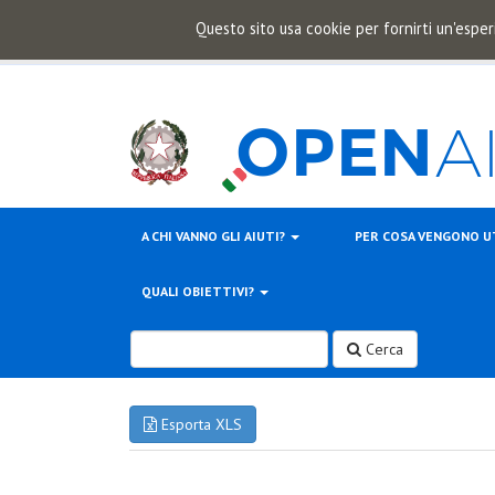
Questo sito usa cookie per fornirti un'esper
A CHI VANNO GLI AIUTI?
PER COSA VENGONO U
QUALI OBIETTIVI?
Cerca
Esporta XLS