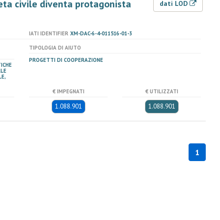
eta civile diventa protagonista
dati LOD
IATI IDENTIFIER
XM-DAC-6-4-011516-01-3
TIPOLOGIA DI AIUTO
PROGETTI DI COOPERAZIONE
TICHE
ALE
E,
€ IMPEGNATI
€ UTILIZZATI
1.088.901
1.088.901
1