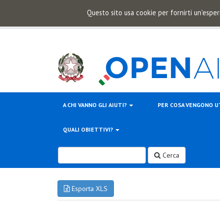
Questo sito usa cookie per fornirti un'esper
A CHI VANNO GLI AIUTI?
PER COSA VENGONO U
QUALI OBIETTIVI?
Cerca
Esporta XLS