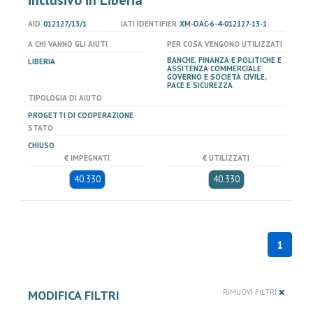
inclusivo in Liberia
AID
012127/13/1
IATI IDENTIFIER
XM-DAC-6-4-012127-13-1
A CHI VANNO GLI AIUTI
PER COSA VENGONO UTILIZZATI
BANCHE, FINANZA E POLITICHE E
LIBERIA
ASSITENZA COMMERCIALE
GOVERNO E SOCIETÀ CIVILE,
PACE E SICUREZZA
TIPOLOGIA DI AIUTO
PROGETTI DI COOPERAZIONE
STATO
CHIUSO
€ IMPEGNATI
€ UTILIZZATI
40.330
40.330
1
MODIFICA FILTRI
RIMUOVI FILTRI