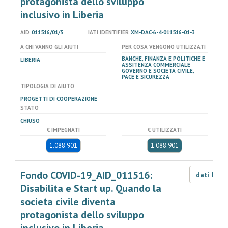
protagonista dello sviluppo
inclusivo in Liberia
AID
011516/01/3
IATI IDENTIFIER
XM-DAC-6-4-011516-01-3
A CHI VANNO GLI AIUTI
PER COSA VENGONO UTILIZZATI
BANCHE, FINANZA E POLITICHE E
LIBERIA
ASSITENZA COMMERCIALE
GOVERNO E SOCIETÀ CIVILE,
PACE E SICUREZZA
TIPOLOGIA DI AIUTO
PROGETTI DI COOPERAZIONE
STATO
CHIUSO
€ IMPEGNATI
€ UTILIZZATI
1.088.901
1.088.901
Fondo COVID-19_AID_011516:
dati LOD
Disabilita e Start up. Quando la
societa civile diventa
protagonista dello sviluppo