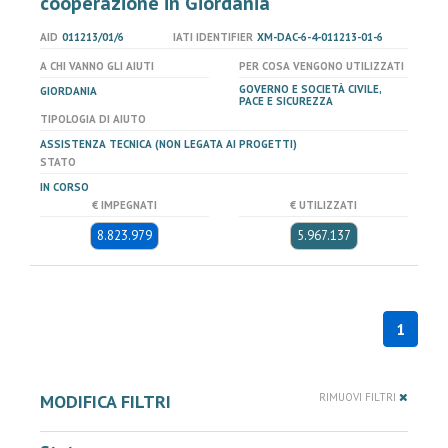
cooperazione in Giordania
AID
011213/01/6
IATI IDENTIFIER
XM-DAC-6-4-011213-01-6
A CHI VANNO GLI AIUTI
PER COSA VENGONO UTILIZZATI
GOVERNO E SOCIETÀ CIVILE,
GIORDANIA
PACE E SICUREZZA
TIPOLOGIA DI AIUTO
ASSISTENZA TECNICA (NON LEGATA AI PROGETTI)
STATO
IN CORSO
€ IMPEGNATI
€ UTILIZZATI
8.823.979
5.967.137
1
MODIFICA FILTRI
RIMUOVI FILTRI