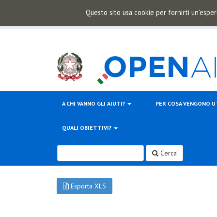
Questo sito usa cookie per fornirti un'esper
A CHI VANNO GLI AIUTI?
PER COSA VENGONO U
QUALI OBIETTIVI?
Cerca
Esporta XLS