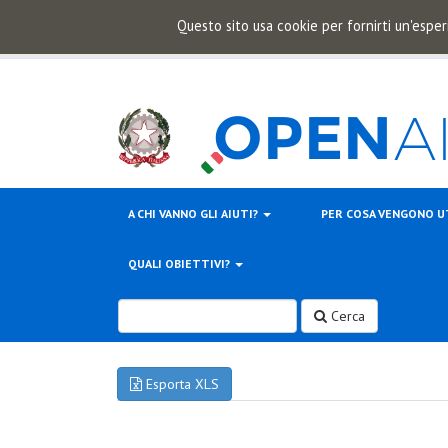
Questo sito usa cookie per fornirti un'esper
A CHI VANNO GLI AIUTI?
PER COSA VENGONO U
QUALI OBIETTIVI?
Cerca
Esporta XLS