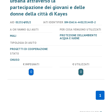
urbana attraverso la
partecipazione dei giovani e delle
donne della città di Kayes
AID
012314/03/2
IATI IDENTIFIER
XM-DAC-6-4-012314-03-2
A CHI VANNO GLI AIUTI
PER COSA VENGONO UTILIZZATI
PROTEZIONE DELL'AMBIENTE
MALI
ACQUA E IGIENE
TIPOLOGIA DI AIUTO
PROGETTI DI COOPERAZIONE
STATO
CHIUSO
€ IMPEGNATI
€ UTILIZZATI
0
0
1