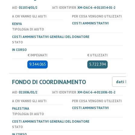
AID
011834/01/2
IATI IDENTIFIER
XM-DAC-6-4-011834-01-2
A CHI VANNO GLI AIUTI
PER COSA VENGONO UTILIZZATI
COSTI AMMINISTRATIVI
KENYA
TIPOLOGIA DI AIUTO
COSTI AMMINISTRATIVI GENERALI DEL DONATORE
STATO
IN CORSO
€ IMPEGNATI
€ UTILIZZATI
9.344.065
5.722.394
FONDO DI COORDINAMENTO
dati LOD
AID
011806/01/2
IATI IDENTIFIER
XM-DAC-6-4-011806-01-2
A CHI VANNO GLI AIUTI
PER COSA VENGONO UTILIZZATI
COSTI AMMINISTRATIVI
PALESTINA
TIPOLOGIA DI AIUTO
COSTI AMMINISTRATIVI GENERALI DEL DONATORE
STATO
IN CORSO