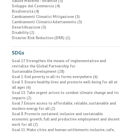
Salute Materno - Infantile (5)
Sviluppo del Commercio (4)
Biodiversità (4)
Cambiamenti Climatici Mitigazione (3)
Cambiamenti Climatici Adattamento (3)
Desertificazione (3)
Disability (2)
Disaster Risk Reduction (DRR) (1)
SDGs
Goal 17. Strengthen the means of implementation and
revitalize the Global Partnership for
Sustainable Development (28)
Goal 1. End poverty in all its forms everywhere (6)
Goal 3. Ensure healthy lives and promote well-being for all at
all ages (6)
Goal 13. Take urgent action to combat climate change and its
impacts (2)
Goal 7. Ensure access to affordable, reliable, sustainable and
modern energy for all (2)
Goal 8. Promote sustained, inclusive and sustainable
economic growth, full and productive employment and decent
work for all (2)
Goal 11. Make cities and human settlements inclusive, safe,