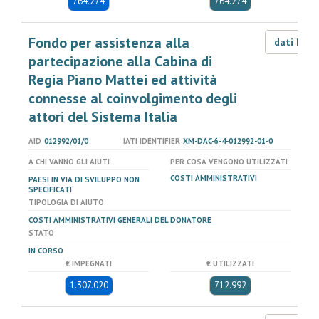
764.274
764.274
Fondo per assistenza alla
dati LOD
partecipazione alla Cabina di
Regia Piano Mattei ed attività
connesse al coinvolgimento degli
attori del Sistema Italia
AID
012992/01/0
IATI IDENTIFIER
XM-DAC-6-4-012992-01-0
A CHI VANNO GLI AIUTI
PER COSA VENGONO UTILIZZATI
COSTI AMMINISTRATIVI
PAESI IN VIA DI SVILUPPO NON
SPECIFICATI
TIPOLOGIA DI AIUTO
COSTI AMMINISTRATIVI GENERALI DEL DONATORE
STATO
IN CORSO
€ IMPEGNATI
€ UTILIZZATI
1.307.020
712.992