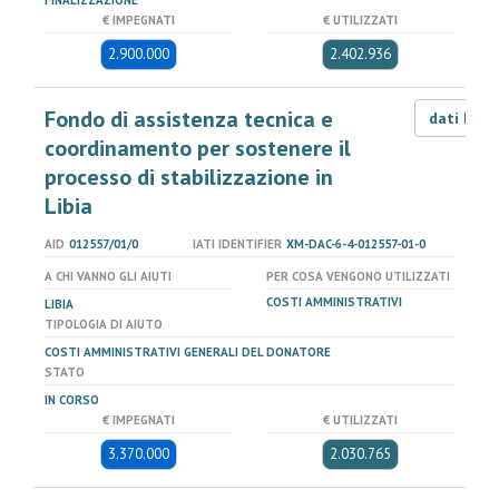
FINALIZZAZIONE
€ IMPEGNATI
€ UTILIZZATI
2.900.000
2.402.936
Fondo di assistenza tecnica e
dati LOD
coordinamento per sostenere il
processo di stabilizzazione in
Libia
AID
012557/01/0
IATI IDENTIFIER
XM-DAC-6-4-012557-01-0
A CHI VANNO GLI AIUTI
PER COSA VENGONO UTILIZZATI
COSTI AMMINISTRATIVI
LIBIA
TIPOLOGIA DI AIUTO
COSTI AMMINISTRATIVI GENERALI DEL DONATORE
STATO
IN CORSO
€ IMPEGNATI
€ UTILIZZATI
3.370.000
2.030.765