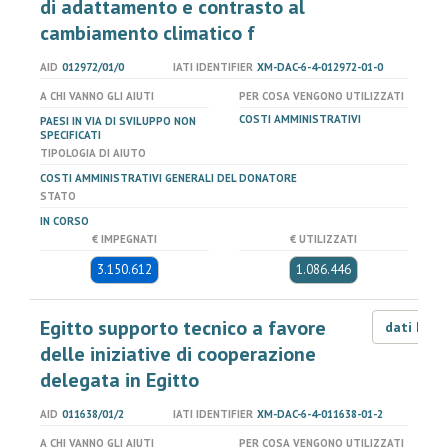
di adattamento e contrasto al
cambiamento climatico f
AID
012972/01/0
IATI IDENTIFIER
XM-DAC-6-4-012972-01-0
A CHI VANNO GLI AIUTI
PER COSA VENGONO UTILIZZATI
COSTI AMMINISTRATIVI
PAESI IN VIA DI SVILUPPO NON
SPECIFICATI
TIPOLOGIA DI AIUTO
COSTI AMMINISTRATIVI GENERALI DEL DONATORE
STATO
IN CORSO
€ IMPEGNATI
€ UTILIZZATI
3.150.612
1.086.446
Egitto supporto tecnico a favore
dati LOD
delle iniziative di cooperazione
delegata in Egitto
AID
011638/01/2
IATI IDENTIFIER
XM-DAC-6-4-011638-01-2
A CHI VANNO GLI AIUTI
PER COSA VENGONO UTILIZZATI