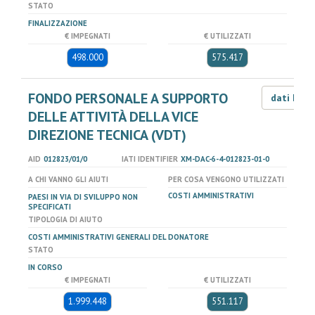
STATO
FINALIZZAZIONE
€ IMPEGNATI
€ UTILIZZATI
498.000
575.417
FONDO PERSONALE A SUPPORTO
dati LOD
DELLE ATTIVITÀ DELLA VICE
DIREZIONE TECNICA (VDT)
AID
012823/01/0
IATI IDENTIFIER
XM-DAC-6-4-012823-01-0
A CHI VANNO GLI AIUTI
PER COSA VENGONO UTILIZZATI
COSTI AMMINISTRATIVI
PAESI IN VIA DI SVILUPPO NON
SPECIFICATI
TIPOLOGIA DI AIUTO
COSTI AMMINISTRATIVI GENERALI DEL DONATORE
STATO
IN CORSO
€ IMPEGNATI
€ UTILIZZATI
1.999.448
551.117