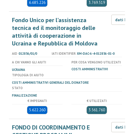
6.685.226
3.769.519
Fondo Unico per l’assistenza
dati LOD
tecnica ed il monitoraggio delle
attività di cooperazione in
Ucraina e Repubblica di Moldova
AID
012856/01/0
IATI IDENTIFIER
XM-DAC-6-4-012856-01-0
A CHI VANNO GLI AIUTI
PER COSA VENGONO UTILIZZATI
COSTI AMMINISTRATIVI
UCRAINA
TIPOLOGIA DI AIUTO
COSTI AMMINISTRATIVI GENERALI DEL DONATORE
STATO
FINALIZZAZIONE
€ IMPEGNATI
€ UTILIZZATI
5.622.260
3.561.760
FONDO DI COORDINAMENTO E
dati LOD