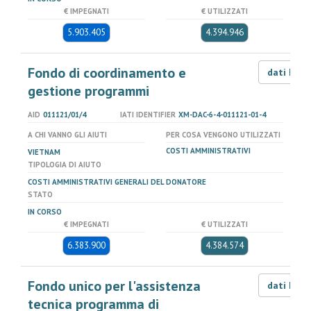
€ IMPEGNATI
€ UTILIZZATI
5.903.405
4.394.946
Fondo di coordinamento e
dati LOD
gestione programmi
AID
011121/01/4
IATI IDENTIFIER
XM-DAC-6-4-011121-01-4
A CHI VANNO GLI AIUTI
PER COSA VENGONO UTILIZZATI
COSTI AMMINISTRATIVI
VIETNAM
TIPOLOGIA DI AIUTO
COSTI AMMINISTRATIVI GENERALI DEL DONATORE
STATO
IN CORSO
€ IMPEGNATI
€ UTILIZZATI
6.383.900
4.384.574
Fondo unico per l'assistenza
dati LOD
tecnica programma di