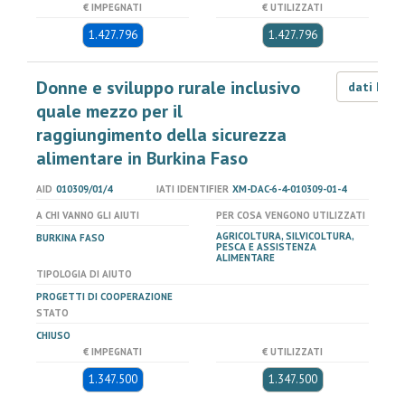
€ IMPEGNATI
€ UTILIZZATI
1.427.796
1.427.796
Donne e sviluppo rurale inclusivo
dati LOD
quale mezzo per il
raggiungimento della sicurezza
alimentare in Burkina Faso
AID
010309/01/4
IATI IDENTIFIER
XM-DAC-6-4-010309-01-4
A CHI VANNO GLI AIUTI
PER COSA VENGONO UTILIZZATI
AGRICOLTURA, SILVICOLTURA,
BURKINA FASO
PESCA E ASSISTENZA
ALIMENTARE
TIPOLOGIA DI AIUTO
PROGETTI DI COOPERAZIONE
STATO
CHIUSO
€ IMPEGNATI
€ UTILIZZATI
1.347.500
1.347.500