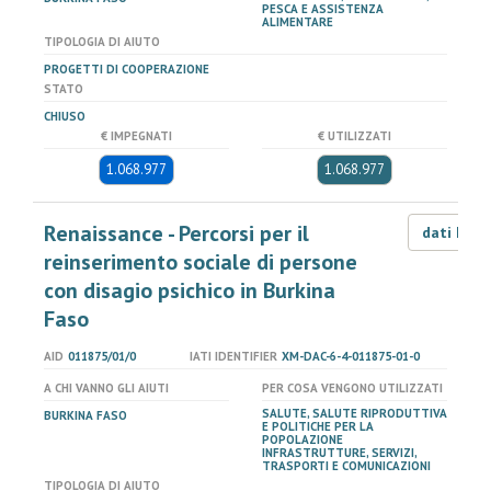
PESCA E ASSISTENZA
ALIMENTARE
TIPOLOGIA DI AIUTO
PROGETTI DI COOPERAZIONE
STATO
CHIUSO
€ IMPEGNATI
€ UTILIZZATI
1.068.977
1.068.977
Renaissance - Percorsi per il
dati LOD
reinserimento sociale di persone
con disagio psichico in Burkina
Faso
AID
011875/01/0
IATI IDENTIFIER
XM-DAC-6-4-011875-01-0
A CHI VANNO GLI AIUTI
PER COSA VENGONO UTILIZZATI
SALUTE, SALUTE RIPRODUTTIVA
BURKINA FASO
E POLITICHE PER LA
POPOLAZIONE
INFRASTRUTTURE, SERVIZI,
TRASPORTI E COMUNICAZIONI
TIPOLOGIA DI AIUTO