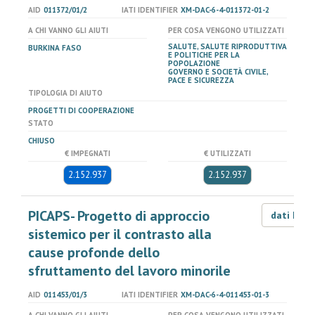
AID
011372/01/2
IATI IDENTIFIER
XM-DAC-6-4-011372-01-2
A CHI VANNO GLI AIUTI
PER COSA VENGONO UTILIZZATI
SALUTE, SALUTE RIPRODUTTIVA
BURKINA FASO
E POLITICHE PER LA
POPOLAZIONE
GOVERNO E SOCIETÀ CIVILE,
PACE E SICUREZZA
TIPOLOGIA DI AIUTO
PROGETTI DI COOPERAZIONE
STATO
CHIUSO
€ IMPEGNATI
€ UTILIZZATI
2.152.937
2.152.937
PICAPS- Progetto di approccio
dati LOD
sistemico per il contrasto alla
cause profonde dello
sfruttamento del lavoro minorile
AID
011453/01/3
IATI IDENTIFIER
XM-DAC-6-4-011453-01-3