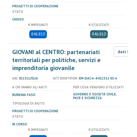
PROGETTI DI COOPERAZIONE
STATO
CHIUSO
€ IMPEGNATI
€ UTILIZZATI
846.810
846.810
GIOVANI al CENTRO: partenariati
dati LOD
territoriali per politiche, servizi e
imprenditoria giovanile
AID
011311/01/6
IATI IDENTIFIER
XM-DAC-6-4-011311-01-6
A CHI VANNO GLI AIUTI
PER COSA VENGONO UTILIZZATI
GOVERNO E SOCIETÀ CIVILE,
BURKINA FASO
PACE E SICUREZZA
TIPOLOGIA DI AIUTO
PROGETTI DI COOPERAZIONE
STATO
IN CORSO
€ IMPEGNATI
€ UTILIZZATI