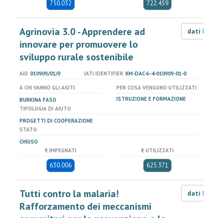
750.032
722.459
Agrinovia 3.0 - Apprendere ad
dati LOD
innovare per promuovere lo
sviluppo rurale sostenibile
AID
010909/01/0
IATI IDENTIFIER
XM-DAC-6-4-010909-01-0
A CHI VANNO GLI AIUTI
PER COSA VENGONO UTILIZZATI
ISTRUZIONE E FORMAZIONE
BURKINA FASO
TIPOLOGIA DI AIUTO
PROGETTI DI COOPERAZIONE
STATO
CHIUSO
€ IMPEGNATI
€ UTILIZZATI
630.006
625.371
Tutti contro la malaria!
dati LOD
Rafforzamento dei meccanismi