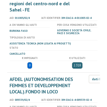
regioni del centro-nord e del
Sahel - FE
AID
011005/02/4
IATI IDENTIFIER
XM-DAC-6-4-011005-02-4
A CHI VANNO GLI AIUTI
PER COSA VENGONO UTILIZZATI
GOVERNO E SOCIETÀ CIVILE,
BURKINA FASO
PACE E SICUREZZA
TIPOLOGIA DI AIUTO
ASSISTENZA TECNICA (NON LEGATA AI PROGETTI)
STATO
CANCELLATO
€ IMPEGNATI
€ UTILIZZATI
0
2.318
AFDEL (AUTONOMISATION DES
dati LOD
FEMMES ET DEVELOPPEMENT
LOCAL).FONDO IN LOCO
AID
009339/02/4
IATI IDENTIFIER
XM-DAC-6-4-009339-02-4
A CHI VANNO GLI AIUTI
PER COSA VENGONO UTILIZZATI