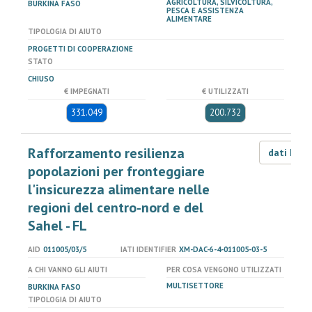
AGRICOLTURA, SILVICOLTURA,
BURKINA FASO
PESCA E ASSISTENZA
ALIMENTARE
TIPOLOGIA DI AIUTO
PROGETTI DI COOPERAZIONE
STATO
CHIUSO
€ IMPEGNATI
€ UTILIZZATI
331.049
200.732
Rafforzamento resilienza
dati LOD
popolazioni per fronteggiare
l'insicurezza alimentare nelle
regioni del centro-nord e del
Sahel - FL
AID
011005/03/5
IATI IDENTIFIER
XM-DAC-6-4-011005-03-5
A CHI VANNO GLI AIUTI
PER COSA VENGONO UTILIZZATI
MULTISETTORE
BURKINA FASO
TIPOLOGIA DI AIUTO