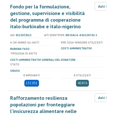
Fondo per la formulazione,
dati LOD
gestione, supervisione e visibilità
del programma di cooperazione
italo-burkinabe e italo-nigerino
AID
011207/01/1
IATI IDENTIFIER
XM-DAC-6-4-011207-01-1
A CHI VANNO GLI AIUTI
PER COSA VENGONO UTILIZZATI
COSTI AMMINISTRATIVI
BURKINA FASO
TIPOLOGIA DI AIUTO
COSTI AMMINISTRATIVI GENERALI DEL DONATORE
STATO
CHIUSO
€ IMPEGNATI
€ UTILIZZATI
132.051
40.876
Rafforzamento resilienza
dati LOD
popolazioni per fronteggiare
l'insicurezza alimentare nelle