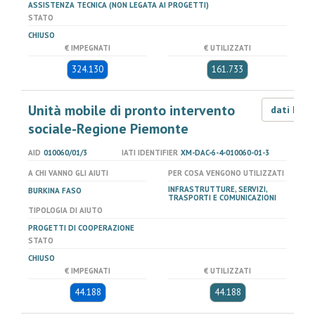
ASSISTENZA TECNICA (NON LEGATA AI PROGETTI)
STATO
CHIUSO
€ IMPEGNATI
€ UTILIZZATI
324.130
161.733
Unità mobile di pronto intervento
dati LOD
sociale-Regione Piemonte
AID
010060/01/3
IATI IDENTIFIER
XM-DAC-6-4-010060-01-3
A CHI VANNO GLI AIUTI
PER COSA VENGONO UTILIZZATI
INFRASTRUTTURE, SERVIZI,
BURKINA FASO
TRASPORTI E COMUNICAZIONI
TIPOLOGIA DI AIUTO
PROGETTI DI COOPERAZIONE
STATO
CHIUSO
€ IMPEGNATI
€ UTILIZZATI
44.188
44.188