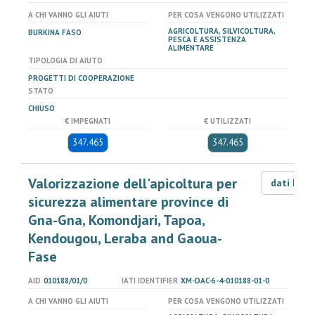
A CHI VANNO GLI AIUTI
PER COSA VENGONO UTILIZZATI
AGRICOLTURA, SILVICOLTURA,
BURKINA FASO
PESCA E ASSISTENZA
ALIMENTARE
TIPOLOGIA DI AIUTO
PROGETTI DI COOPERAZIONE
STATO
CHIUSO
€ IMPEGNATI
€ UTILIZZATI
347.465
347.465
Valorizzazione dell'apicoltura per
dati LOD
sicurezza alimentare province di
Gna-Gna, Komondjari, Tapoa,
Kendougou, Leraba and Gaoua-
Fase
AID
010188/01/0
IATI IDENTIFIER
XM-DAC-6-4-010188-01-0
A CHI VANNO GLI AIUTI
PER COSA VENGONO UTILIZZATI