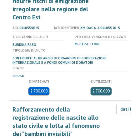
ridurre rischi di emigrazione
irregolare nella regione del
Centro Est
AID
011055/01/5
IATI IDENTIFIER
XM-DAC-6-4-011055-01-5
A CHI VANNO GLI AIUTI
PER COSA VENGONO UTILIZZATI
MULTISETTORE
BURKINA FASO
TIPOLOGIA DI AIUTO
CONTRIBUTI AL BILANCIO DI ORGANISMI DI COOPERAZIONE
INTERNAZIONALE E A FONDI COMUNI DI DONATORI
STATO
CHIUSO
€ IMPEGNATI
€ UTILIZZATI
2.700.000
2.700.000
Rafforzamento della
dati LOD
registrazione delle nascite allo
stato civile e lotta al fenomeno
dei "bambini invisibili"