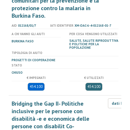
comunitari per la prevenzione e la
protezione contro la malaria in
Burkina Faso.
AID
012168/01/7
IATI IDENTIFIER
XM-DAC-6-4-012168-01-7
A CHI VANNO GLI AIUTI
PER COSA VENGONO UTILIZZATI
SALUTE, SALUTE RIPRODUTTIVA
BURKINA FASO
E POLITICHE PER LA
POPOLAZIONE
TIPOLOGIA DI AIUTO
PROGETTI DI COOPERAZIONE
STATO
CHIUSO
€ IMPEGNATI
€ UTILIZZATI
454.100
454.100
Bridging the Gap II- Politiche
dati LOD
inclusive per le persone con
disabilità -e e economica delle
persone con disabilit Co-