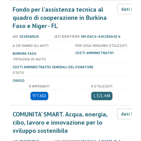
Fondo per l'assistenza tecnica al
dati LOD
quadro di cooperazione in Burkina
Faso e Niger - FL
AID
011804/02/6
IATI IDENTIFIER
XM-DAC-6-4-011804-02-6
A CHI VANNO GLI AIUTI
PER COSA VENGONO UTILIZZATI
COSTI AMMINISTRATIVI
BURKINA FASO
TIPOLOGIA DI AIUTO
COSTI AMMINISTRATIVI GENERALI DEL DONATORE
STATO
CHIUSO
€ IMPEGNATI
€ UTILIZZATI
977.602
1.321.448
COMUNITA' SMART. Acqua, energia,
dati LOD
cibo, lavoro e innovazione per lo
sviluppo sostenibile