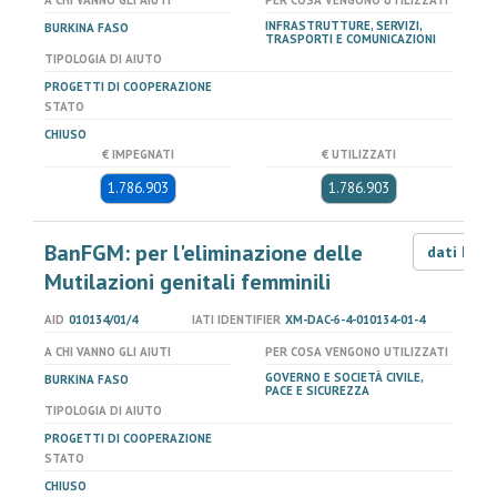
A CHI VANNO GLI AIUTI
PER COSA VENGONO UTILIZZATI
INFRASTRUTTURE, SERVIZI,
BURKINA FASO
TRASPORTI E COMUNICAZIONI
TIPOLOGIA DI AIUTO
PROGETTI DI COOPERAZIONE
STATO
CHIUSO
€ IMPEGNATI
€ UTILIZZATI
1.786.903
1.786.903
BanFGM: per l'eliminazione delle
dati LOD
Mutilazioni genitali femminili
AID
010134/01/4
IATI IDENTIFIER
XM-DAC-6-4-010134-01-4
A CHI VANNO GLI AIUTI
PER COSA VENGONO UTILIZZATI
GOVERNO E SOCIETÀ CIVILE,
BURKINA FASO
PACE E SICUREZZA
TIPOLOGIA DI AIUTO
PROGETTI DI COOPERAZIONE
STATO
CHIUSO