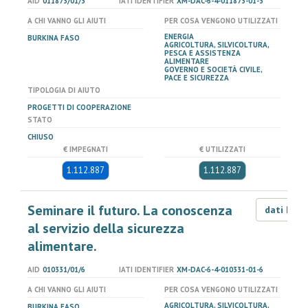
AID
011873/01/3
IATI IDENTIFIER
XM-DAC-6-4-011873-01-3
A CHI VANNO GLI AIUTI
PER COSA VENGONO UTILIZZATI
ENERGIA
BURKINA FASO
AGRICOLTURA, SILVICOLTURA,
PESCA E ASSISTENZA
ALIMENTARE
GOVERNO E SOCIETÀ CIVILE,
PACE E SICUREZZA
TIPOLOGIA DI AIUTO
PROGETTI DI COOPERAZIONE
STATO
CHIUSO
€ IMPEGNATI
€ UTILIZZATI
1.112.887
1.112.887
Seminare il futuro. La conoscenza
dati LOD
al servizio della sicurezza
alimentare.
AID
010331/01/6
IATI IDENTIFIER
XM-DAC-6-4-010331-01-6
A CHI VANNO GLI AIUTI
PER COSA VENGONO UTILIZZATI
AGRICOLTURA, SILVICOLTURA,
BURKINA FASO