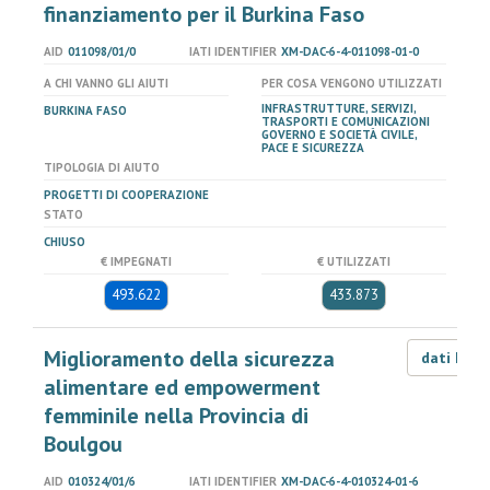
finanziamento per il Burkina Faso
AID
011098/01/0
IATI IDENTIFIER
XM-DAC-6-4-011098-01-0
A CHI VANNO GLI AIUTI
PER COSA VENGONO UTILIZZATI
INFRASTRUTTURE, SERVIZI,
BURKINA FASO
TRASPORTI E COMUNICAZIONI
GOVERNO E SOCIETÀ CIVILE,
PACE E SICUREZZA
TIPOLOGIA DI AIUTO
PROGETTI DI COOPERAZIONE
STATO
CHIUSO
€ IMPEGNATI
€ UTILIZZATI
493.622
433.873
Miglioramento della sicurezza
dati LOD
alimentare ed empowerment
femminile nella Provincia di
Boulgou
AID
010324/01/6
IATI IDENTIFIER
XM-DAC-6-4-010324-01-6